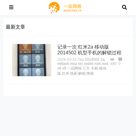
最新文章
记录一次 红米2a 移动版
2014502 机型手机的解锁过程
2026-03-16
Tag:
2014502
2a
miflash
miui
rec
redmi
rom
root
480
0
v6
v9
一品网络
三方
卡刷
移动
版
红米
线刷
解锁
降级