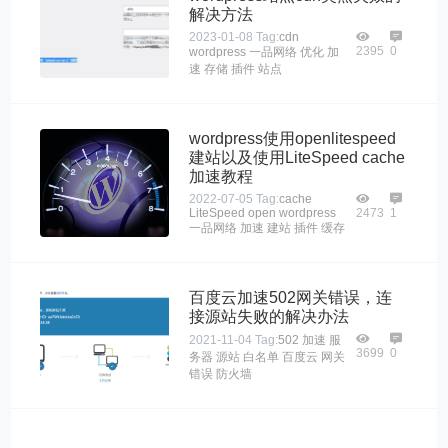
解决方法
2023-01-08
Tag:
cdn
2395
0
wordpress
一品网络
优化
加
速
存储
插件
站点
wordpress使用openlitespeed
建站以及使用LiteSpeed cache
加速教程
2022-07-05
Tag:
cache
LiteSpeed
open
wordpress
2473
1
一品网络
加速
建站
插件
缓存
百度云加速502网关错误，连
接源站失败的解决办法
2021-11-04
Tag:
502
加速
服
3699
0
务器
源站
白名单
百度云
网关
错误
防火墙