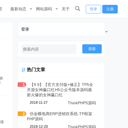
页
最新动态
网站源码
关于
登录
注册
登录
搜索
热门文章
0
1
【9.9】【官方支付版+修正】TP5全
开源女神赢口红H5公众号版本源码最
新火爆的女神赢口红
2018-11-27
ThinkPHP5源码
2
仿金蝶电商ERP进销存系统-TP框架
PHP源码
在修
2018-12-20
ThinkPHP5源码