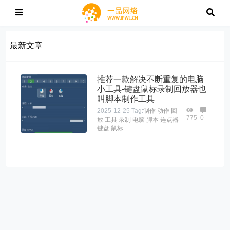
最新文章
推荐一款解决不断重复的电脑
小工具-键盘鼠标录制回放器也
叫脚本制作工具
2025-12-25
Tag:
制作
动作
回
775
0
放
工具
录制
电脑
脚本
连点器
键盘
鼠标