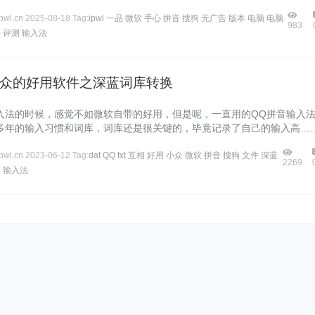
wl.cn
2025-08-18
Tag:
ipwl
一品
微软
手心
拼音
搜狗
无广告
版本
电脑
电脑
983
络
评测
输入法
众的好用软件之深蓝词库转换
入法的时候，感觉不如微软自带的好用，但是呢，一直用的QQ拼音输入
多年的输入习惯和词库，词库还是很关键的，毕竟记录了自己的输入高…
wl.cn
2023-06-12
Tag:
dat
QQ
txt
互相
好用
小众
微软
拼音
搜狗
文件
深蓝
2269
换
输入法