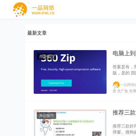
最新文章
电脑上到
办公技巧
答案是有，
版，是的 国际版
一品网络ip
音
无广告
无
推荐三款
办公技巧
推荐三款好用
弹窗。搜狗