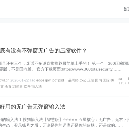
首
底有没有不弹窗无广告的压缩软件？
而且还有三个，废话不多说直接推荐最简单上手的！ 第一个，360压缩国
，不是国内版。 官方下载页面:https://www.360totalsecurity.……
wl.cn
2026-01-22
Tag:
edge
ipwl
pdf
psd
一品网络
办公
压缩
国内
国际
拼
1157
弹窗
杀毒
浏览器
软件
输入法
好用的无广告无弹窗输入法
的输入法 1.搜狗输入法【智慧版】⭐⭐⭐⭐⭐ 五星核心：无广告，无右下
的生态，登录账号之后，无论是你的词库还是你的皮肤，还是你的……