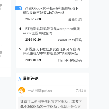
3
昂达Obook10平板wifi和触控驱动下
0
载以及能不能装win7或win8
2021-12-08
最新动态
4
BT电影站源码带采集wordpress框架
azzxx主题网站源码
法，
2019-02-26
WordPress源码
…
5
新霸屏天下微信朋友圈任务分享自动
挂机赚钱APP完整版源码TP框架网站
0
2019-01-09
ThinkPHP5源码
最新评论
一品网络ipwl.cn
7月1日
建议可以使用英伟达官方的驱动，或者下
载个360驱动装一下驱动，你是用什么方