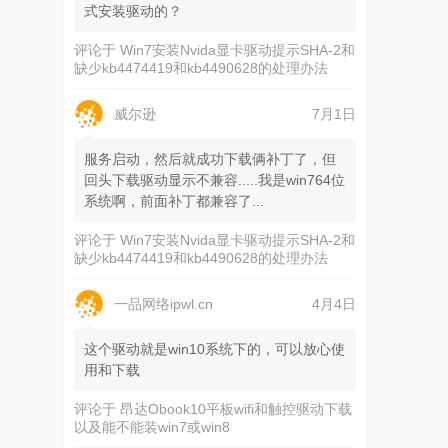
式安装驱动的？
评论于
Win7安装Nvida显卡驱动提示SHA-2和
缺少kb4474419和kb4490628的处理办法
威尔逊
7月1日
服务启动，然后就成功下载俩补丁了，但
回头下载驱动显示不兼容.....我是win764位
系统啊，前面补丁都兼容了...
评论于
Win7安装Nvida显卡驱动提示SHA-2和
缺少kb4474419和kb4490628的处理办法
一品网络ipwl.cn
4月4日
这个驱动就是win10系统下的，可以放心使
用和下载
评论于
昂达Obook10平板wifi和触控驱动下载
以及能不能装win7或win8