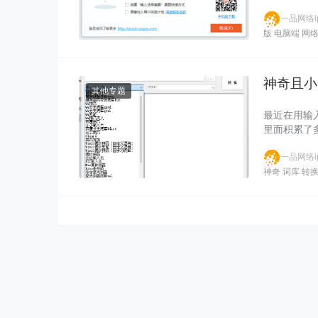
一品网络ip
版
电脑端
网
神奇且小
其他专题
最近在用输
里面积累了
一品网络ip
神奇
词库
转