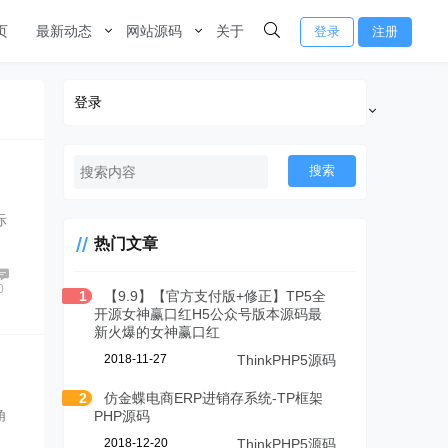
页
最新动态
网站源码
关于
登录
注册
登录
搜索
际
热门文章
0
1
【9.9】【官方支付版+修正】TP5全
开源女神赢口红H5公众号版本源码最
新火爆的女神赢口红
2018-11-27
ThinkPHP5源码
2
仿金蝶电商ERP进销存系统-TP框架
角
PHP源码
2018-12-20
ThinkPHP5源码