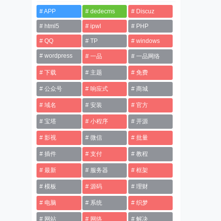
APP
dedecms
Discuz
html5
ipwl
PHP
QQ
TP
windows
wordpress
一品
一品网络
下载
主题
免费
公众号
响应式
商城
域名
安装
官方
宝塔
小程序
开源
影视
微信
批量
插件
支付
教程
最新
服务器
框架
模板
源码
理财
电脑
系统
织梦
网站
网络
解决