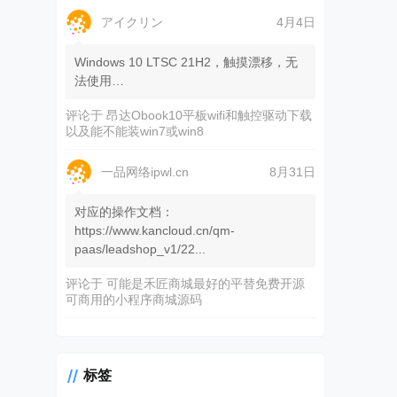
アイクリン
4月4日
Windows 10 LTSC 21H2，触摸漂移，无
法使用…
评论于
昂达Obook10平板wifi和触控驱动下载
以及能不能装win7或win8
一品网络ipwl.cn
8月31日
对应的操作文档：
https://www.kancloud.cn/qm-
paas/leadshop_v1/22...
评论于
可能是禾匠商城最好的平替免费开源
可商用的小程序商城源码
标签