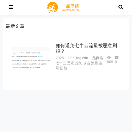
最新文章
如何避免七牛云流量被恶意刷
掉？
2025-12-05
Tag:
cdn
一品网络
809
0
七牛云
恶意
控制
攻击
流量
盗
刷
防范