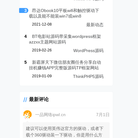
3
昂达Obook10平板wifi和触控驱动下
载以及能不能装win7或win8
2021-12-08
最新动态
4
BT电影站源码带采集wordpress框架
azzxx主题网站源码
2019-02-26
WordPress源码
5
新霸屏天下微信朋友圈任务分享自动
挂机赚钱APP完整版源码TP框架网站
2019-01-09
ThinkPHP5源码
最新评论
一品网络ipwl.cn
7月1日
建议可以使用英伟达官方的驱动，或者下
载个360驱动装一下驱动，你是用什么方