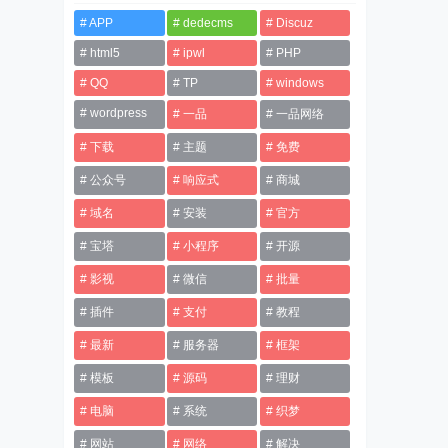
APP
dedecms
Discuz
html5
ipwl
PHP
QQ
TP
windows
wordpress
一品
一品网络
下载
主题
免费
公众号
响应式
商城
域名
安装
官方
宝塔
小程序
开源
影视
微信
批量
插件
支付
教程
最新
服务器
框架
模板
源码
理财
电脑
系统
织梦
网站
网络
解决