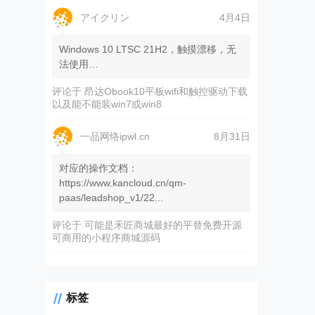
アイクリン
4月4日
Windows 10 LTSC 21H2，触摸漂移，无
法使用…
评论于
昂达Obook10平板wifi和触控驱动下载
以及能不能装win7或win8
一品网络ipwl.cn
8月31日
对应的操作文档：
https://www.kancloud.cn/qm-
paas/leadshop_v1/22...
评论于
可能是禾匠商城最好的平替免费开源
可商用的小程序商城源码
标签