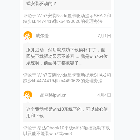
式安装驱动的？
评论于
Win7安装Nvida显卡驱动提示SHA-2和
缺少kb4474419和kb4490628的处理办法
威尔逊
7月1日
服务启动，然后就成功下载俩补丁了，但
回头下载驱动显示不兼容.....我是win764位
系统啊，前面补丁都兼容了...
评论于
Win7安装Nvida显卡驱动提示SHA-2和
缺少kb4474419和kb4490628的处理办法
一品网络ipwl.cn
4月4日
这个驱动就是win10系统下的，可以放心使
用和下载
评论于
昂达Obook10平板wifi和触控驱动下载
以及能不能装win7或win8