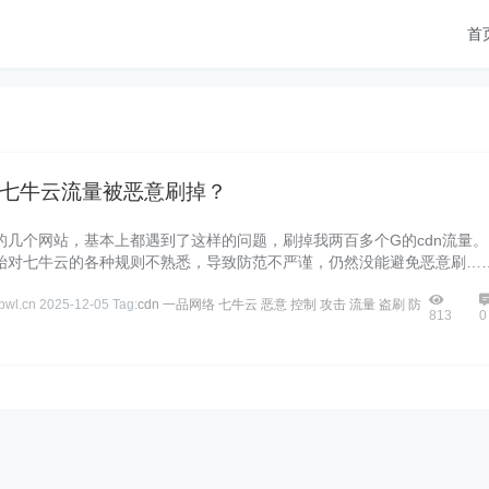
首
七牛云流量被恶意刷掉？
的几个网站，基本上都遇到了这样的问题，刷掉我两百多个G的cdn流量。
始对七牛云的各种规则不熟悉，导致防范不严谨，仍然没能避免恶意刷…
wl.cn
2025-12-05
Tag:
cdn
一品网络
七牛云
恶意
控制
攻击
流量
盗刷
防
813
0