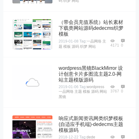
码
织梦
网站
（带会员充值系统）站长素材
下载类网站源码dedecms织梦
模板
2019-01-08
Tag:
一品网络
主
4171
0
题
模板
源码
织梦
网站
wordpress黑镜BlackMirror 设
计创意卡片多图流主题2.0-网
站主题模版源码
2019-01-06
Tag:
wordpress
3767
0
一品网络
主题
模板
源码
网站
黑镜
响应式新闻资讯网类织梦模板
(自适应手机端)-dedecms主题
模板源码
2018-12-22
Tag:
dede