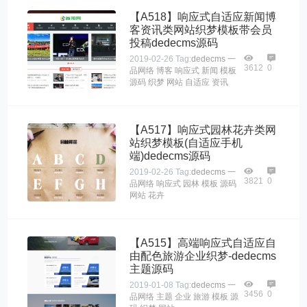
【A518】响应式自适应新闻博
客资讯类网站织梦模板带会员
投稿dedecms源码
2019-02-26
Tag:
dedecms
一
3612
0
品网络
博客
响应式
新闻
模板
源码
织梦
网站
自适应
资讯
【A517】响应式园林花卉类网
站织梦模板(自适应手机
端)dedecms源码
2019-02-26
Tag:
dedecms
一
3821
0
品网络
响应式
园林
模板
源码
网站
花卉
【A515】高端响应式自适应自
由配色旅游企业织梦-dedecms
主题源码
2019-01-08
Tag:
dedecms
一
3456
0
品网络
主题
企业
旅游
模板
源