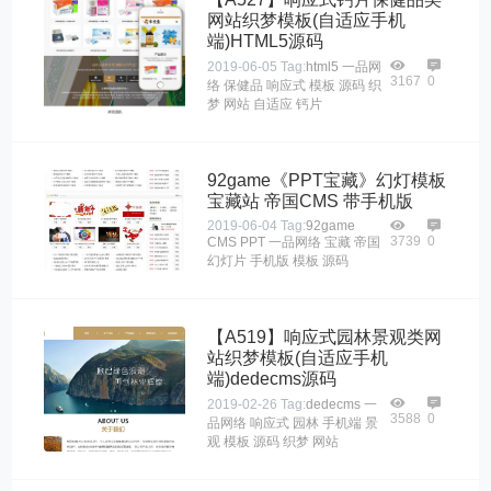
网站织梦模板(自适应手机
端)HTML5源码
2019-06-05
Tag:
html5
一品网
3167
0
络
保健品
响应式
模板
源码
织
梦
网站
自适应
钙片
92game《PPT宝藏》幻灯模板
宝藏站 帝国CMS 带手机版
2019-06-04
Tag:
92game
3739
0
CMS
PPT
一品网络
宝藏
帝国
幻灯片
手机版
模板
源码
【A519】响应式园林景观类网
站织梦模板(自适应手机
端)dedecms源码
2019-02-26
Tag:
dedecms
一
3588
0
品网络
响应式
园林
手机端
景
观
模板
源码
织梦
网站