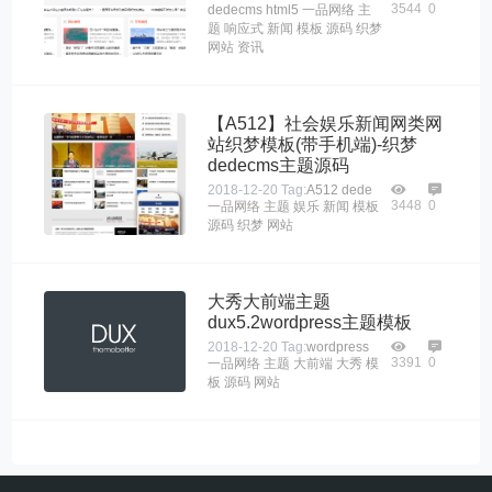
3544
0
dedecms
html5
一品网络
主
题
响应式
新闻
模板
源码
织梦
网站
资讯
【A512】社会娱乐新闻网类网
站织梦模板(带手机端)-织梦
dedecms主题源码
2018-12-20
Tag:
A512
dede
3448
0
一品网络
主题
娱乐
新闻
模板
源码
织梦
网站
大秀大前端主题
dux5.2wordpress主题模板
2018-12-20
Tag:
wordpress
3391
0
一品网络
主题
大前端
大秀
模
板
源码
网站