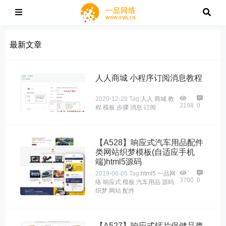
最新文章
人人商城 小程序订阅消息教程
2020-12-28
Tag:
人人
商城
教
3198
0
程
模板
步骤
消息
订阅
【A528】响应式汽车用品配件
类网站织梦模板(自适应手机
端)html5源码
2019-06-05
Tag:
html5
一品网
3700
0
络
响应式
模板
汽车用品
源码
织梦
网站
配件
【A527】响应式钙片保健品类