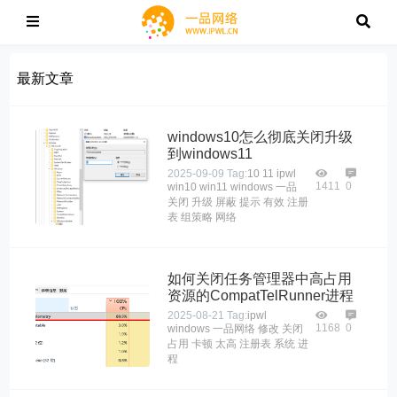
最新文章
windows10怎么彻底关闭升级
到windows11
2025-09-09
Tag:
10
11
ipwl
1411
0
win10
win11
windows
一品
关闭
升级
屏蔽
提示
有效
注册
表
组策略
网络
如何关闭任务管理器中高占用
资源的CompatTelRunner进程
2025-08-21
Tag:
ipwl
1168
0
windows
一品网络
修改
关闭
占用
卡顿
太高
注册表
系统
进
程