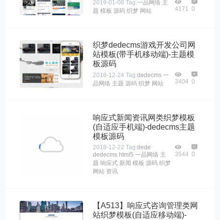
2019-01-08
Tag:
一品网络
主
4171
0
题
模板
源码
织梦
网站
织梦dedecms游戏开发公司网
站模板(带手机移动端)-主题模
板源码
2018-12-24
Tag:
dedecms
一
3404
0
品网络
主题
源码
织梦
网站
响应式新闻资讯网类织梦模板
(自适应手机端)-dedecms主题
模板源码
2018-12-22
Tag:
dede
3544
0
dedecms
html5
一品网络
主
题
响应式
新闻
模板
源码
织梦
网站
资讯
【A513】响应式咨询管理类网
站织梦模板(自适应移动端)-