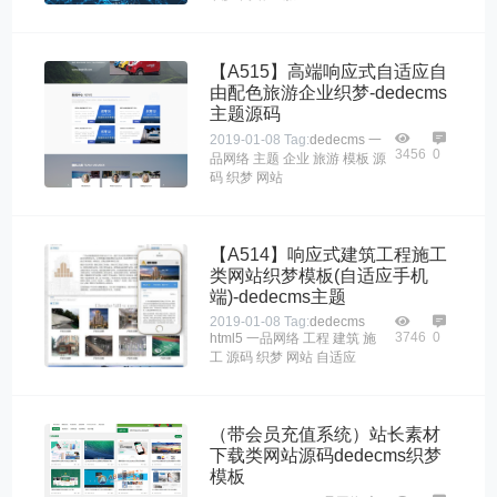
【A515】高端响应式自适应自
由配色旅游企业织梦-dedecms
主题源码
2019-01-08
Tag:
dedecms
一
3456
0
品网络
主题
企业
旅游
模板
源
码
织梦
网站
【A514】响应式建筑工程施工
类网站织梦模板(自适应手机
端)-dedecms主题
2019-01-08
Tag:
dedecms
3746
0
html5
一品网络
工程
建筑
施
工
源码
织梦
网站
自适应
（带会员充值系统）站长素材
下载类网站源码dedecms织梦
模板