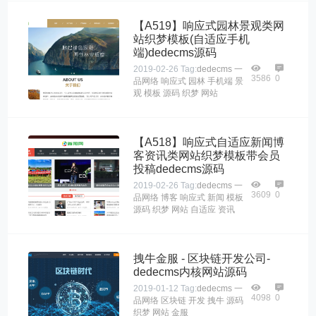
【A519】响应式园林景观类网
站织梦模板(自适应手机
端)dedecms源码
2019-02-26
Tag:
dedecms
一
3586
0
品网络
响应式
园林
手机端
景
观
模板
源码
织梦
网站
【A518】响应式自适应新闻博
客资讯类网站织梦模板带会员
投稿dedecms源码
2019-02-26
Tag:
dedecms
一
3609
0
品网络
博客
响应式
新闻
模板
源码
织梦
网站
自适应
资讯
拽牛金服 - 区块链开发公司-
dedecms内核网站源码
2019-01-12
Tag:
dedecms
一
4098
0
品网络
区块链
开发
拽牛
源码
织梦
网站
金服