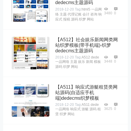
dedecms主题源码
2018-12-20
Tag:
html5
一品网
3480
0
络
主题
代理记账
会计
咨询
响
应式
报税
源码
织梦
网站
【A512】社会娱乐新闻网类网
站织梦模板(带手机端)-织梦
dedecms主题源码
2018-12-20
Tag:
A512
dede
3448
0
一品网络
主题
娱乐
新闻
模板
源码
织梦
网站
【A511】响应式游艇租赁类网
站源码(自适应手机
端)dedecms织梦模板
2018-12-20
Tag:
A511
dede
3625
0
一品网络
响应式
游艇
源码
租
赁
织梦
网站