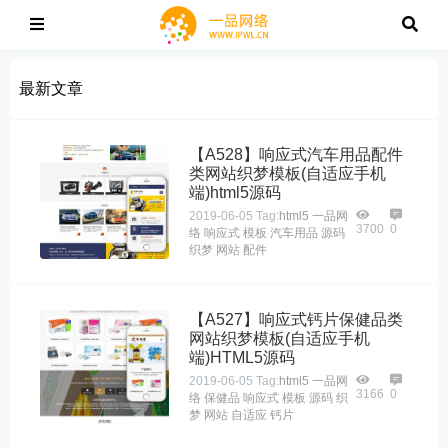
最新文章
【A528】响应式汽车用品配件
类网站织梦模板(自适应手机
端)html5源码
2019-06-05
Tag:
html5
一品网
3700
0
络
响应式
模板
汽车用品
源码
织梦
网站
配件
【A527】响应式钙片保健品类
网站织梦模板(自适应手机
端)HTML5源码
2019-06-05
Tag:
html5
一品网
3166
0
络
保健品
响应式
模板
源码
织
梦
网站
自适应
钙片