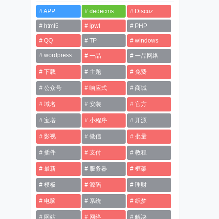
APP
dedecms
Discuz
html5
ipwl
PHP
QQ
TP
windows
wordpress
一品
一品网络
下载
主题
免费
公众号
响应式
商城
域名
安装
官方
宝塔
小程序
开源
影视
微信
批量
插件
支付
教程
最新
服务器
框架
模板
源码
理财
电脑
系统
织梦
网站
网络
解决