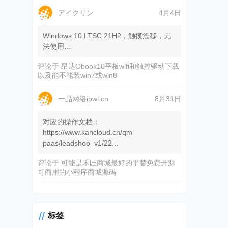
アイクリン
4月4日
Windows 10 LTSC 21H2，触摸漂移，无
法使用…
评论于
昂达Obook10平板wifi和触控驱动下载
以及能不能装win7或win8
一品网络ipwl.cn
8月31日
对应的操作文档：
https://www.kancloud.cn/qm-
paas/leadshop_v1/22...
评论于
可能是禾匠商城最好的平替免费开源
可商用的小程序商城源码
标签