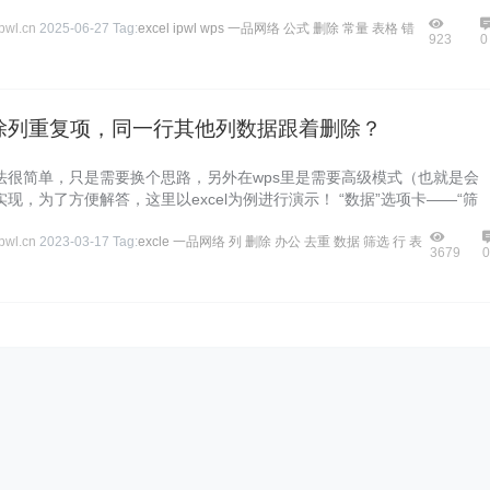
wl.cn
2025-06-27
Tag:
excel
ipwl
wps
一品网络
公式
删除
常量
表格
错
923
0
l删除列重复项，同一行其他列数据跟着删除？
法很简单，只是需要换个思路，另外在wps里是需要高级模式（也就是会
现，为了方便解答，这里以excel为例进行演示！ “数据”选项卡——“筛
wl.cn
2023-03-17
Tag:
excle
一品网络
列
删除
办公
去重
数据
筛选
行
表
3679