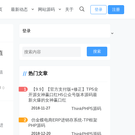
页
最新动态
网站源码
关于
登录
注册
登录
搜索
值
值
热门文章
0
1
【9.9】【官方支付版+修正】TP5全
开源女神赢口红H5公众号版本源码最
新火爆的女神赢口红
2018-11-27
ThinkPHP5源码
2
仿金蝶电商ERP进销存系统-TP框架
进
PHP源码
2018-12-20
ThinkPHP5源码