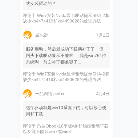
式安装驱动的？
评论于
Win7安装Nvida显卡驱动提示SHA-2和
缺少kb4474419和kb4490628的处理办法
威尔逊
7月1日
服务启动，然后就成功下载俩补丁了，但
回头下载驱动显示不兼容.....我是win764位
系统啊，前面补丁都兼容了...
评论于
Win7安装Nvida显卡驱动提示SHA-2和
缺少kb4474419和kb4490628的处理办法
一品网络ipwl.cn
4月4日
这个驱动就是win10系统下的，可以放心使
用和下载
评论于
昂达Obook10平板wifi和触控驱动下载
以及能不能装win7或win8