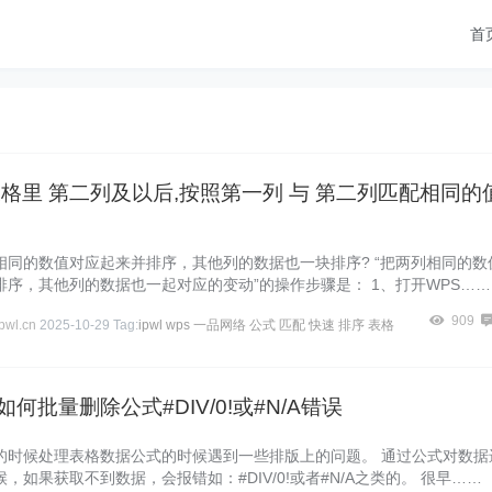
首
 表格里 第二列及以后,按照第一列 与 第二列匹配相同的
相同的数值对应起来并排序，其他列的数据也一块排序? “把两列相同的数
排序，其他列的数据也一起对应的变动”的操作步骤是： 1、打开WPS……
909
wl.cn
2025-10-29
Tag:
ipwl
wps
一品网络
公式
匹配
快速
排序
表格
如何批量删除公式#DIV/0!或#N/A错误
的时候处理表格数据公式的时候遇到一些排版上的问题。 通过公式对数据
，如果获取不到数据，会报错如：#DIV/0!或者#N/A之类的。 很早……