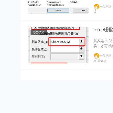
一品网络ip
误
exce
办公技巧
其实这个方
员）才可以实
选……
一品网络ip
格
重复项