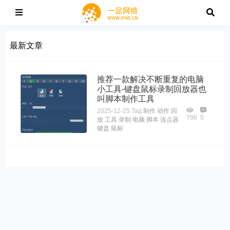
最新文章
推荐一款解决不断重复的电脑
小工具-键盘鼠标录制回放器也
叫脚本制作工具
2025-12-25
Tag:
制作
动作
回
786
0
放
工具
录制
电脑
脚本
连点器
键盘
鼠标