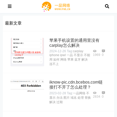
最新文章
苹果手机设置的通用里没有
carplay怎么解决
2024-12-26
Tag:
carplay
1969
0
iphone
ipwl
一品
不显示
不能
用
如何
网络
苹果
蓝牙
解决
连不上
iknow-pic.cdn.bcebos.com链
接打不开了怎么处理？
2023-02-28
Tag:
一品网络
不
2834
0
显示
办法
图片
域名
处理
替换
解决
过期