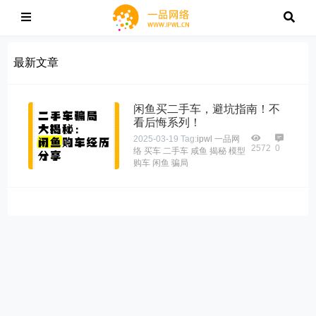
最新文章
闲鱼买二手车，避坑指南！不
看后悔系列！
2025-03-19
Tag:
ipwl
一品网
2572
0
络
买车
二手车
咸鱼
揭秘
模型
购车
闲鱼
骗局