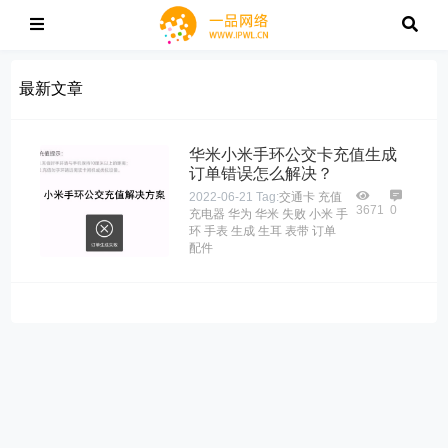
最新文章
华米小米手环公交卡充值生成
订单错误怎么解决？
2022-06-21
Tag:
交通卡
充值
3671
0
充电器
华为
华米
失败
小米
手
环
手表
生成
生耳
表带
订单
配件