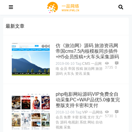
最新文章
仿《旅泊网》源码 旅游资讯网
帝国cms7.5内核模板同步插件
+H5会员投稿+火车头采集源码
2019-06-10
Tag:
CMS
一品网
3735
0
络
会员
帝国
投稿
旅泊网
旅游
源码
火车头
资讯
采集
php电影网站源码VIP免费全自
动采集PC+WAP品优5.0修复完
整版支持卡密和支付
2018-12-08
Tag:
VIP
一品网络
5730
1
会员
免费
卡密
影视
支付
无广
告
源码
电视剧
系统
网站
自动
视频
采集