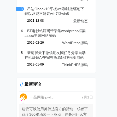
3
昂达Obook10平板wifi和触控驱动下
载以及能不能装win7或win8
2021-12-08
最新动态
4
BT电影站源码带采集wordpress框架
azzxx主题网站源码
2019-02-26
WordPress源码
5
新霸屏天下微信朋友圈任务分享自动
挂机赚钱APP完整版源码TP框架网站
2019-01-09
ThinkPHP5源码
最新评论
一品网络ipwl.cn
7月1日
建议可以使用英伟达官方的驱动，或者下
载个360驱动装一下驱动，你是用什么方