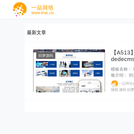
最新文章
【A51
织梦源码
dedec
模板名称： 
板介绍： 
一品网络ip
报税
源码
织