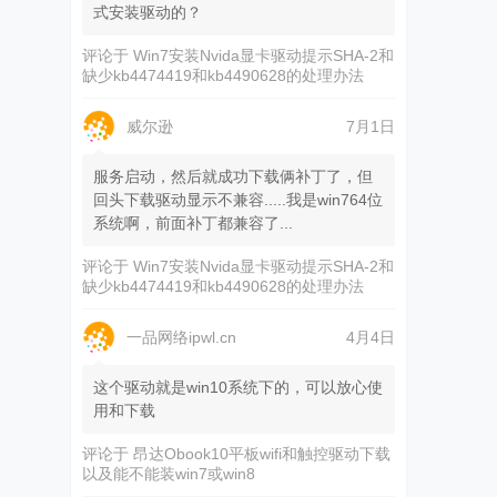
式安装驱动的？
评论于
Win7安装Nvida显卡驱动提示SHA-2和
缺少kb4474419和kb4490628的处理办法
威尔逊
7月1日
服务启动，然后就成功下载俩补丁了，但
回头下载驱动显示不兼容.....我是win764位
系统啊，前面补丁都兼容了...
评论于
Win7安装Nvida显卡驱动提示SHA-2和
缺少kb4474419和kb4490628的处理办法
一品网络ipwl.cn
4月4日
这个驱动就是win10系统下的，可以放心使
用和下载
评论于
昂达Obook10平板wifi和触控驱动下载
以及能不能装win7或win8