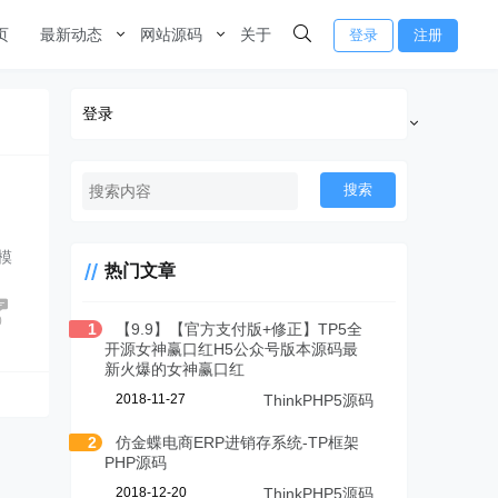
页
最新动态
网站源码
关于
登录
注册
登录
搜索
模
热门文章
…
0
1
【9.9】【官方支付版+修正】TP5全
开源女神赢口红H5公众号版本源码最
新火爆的女神赢口红
2018-11-27
ThinkPHP5源码
2
仿金蝶电商ERP进销存系统-TP框架
PHP源码
2018-12-20
ThinkPHP5源码