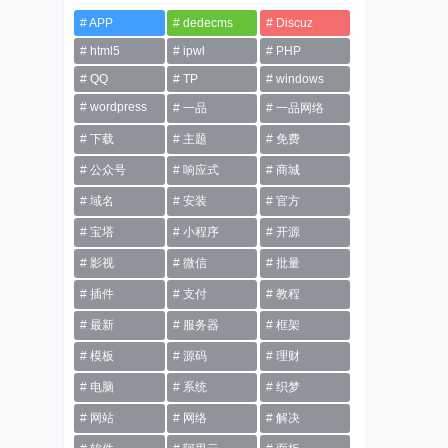
APP
dedecms
Discuz
html5
ipwl
PHP
QQ
TP
windows
wordpress
一品
一品网络
下载
主题
免费
公众号
响应式
商城
域名
安装
官方
宝塔
小程序
开源
影视
微信
批量
插件
支付
教程
最新
服务器
框架
模板
源码
理财
电脑
系统
织梦
网站
网络
解决