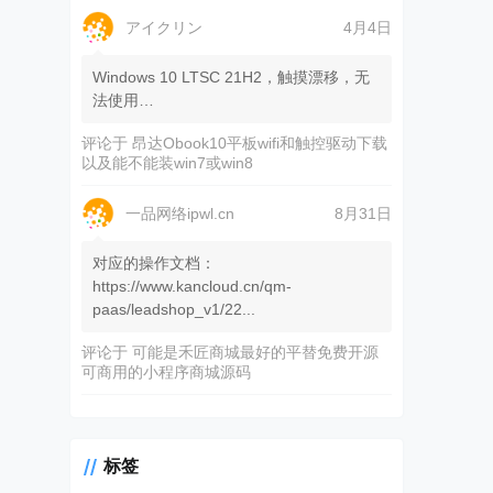
アイクリン
4月4日
Windows 10 LTSC 21H2，触摸漂移，无
法使用…
评论于
昂达Obook10平板wifi和触控驱动下载
以及能不能装win7或win8
一品网络ipwl.cn
8月31日
对应的操作文档：
https://www.kancloud.cn/qm-
paas/leadshop_v1/22...
评论于
可能是禾匠商城最好的平替免费开源
可商用的小程序商城源码
标签