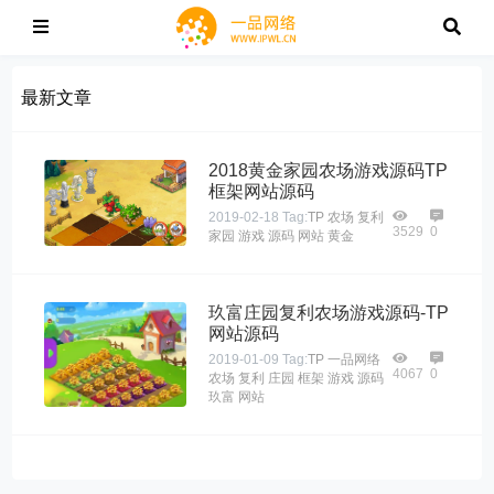
最新文章
2018黄金家园农场游戏源码TP
框架网站源码
2019-02-18
Tag:
TP
农场
复利
3529
0
家园
游戏
源码
网站
黄金
玖富庄园复利农场游戏源码-TP
网站源码
2019-01-09
Tag:
TP
一品网络
4067
0
农场
复利
庄园
框架
游戏
源码
玖富
网站