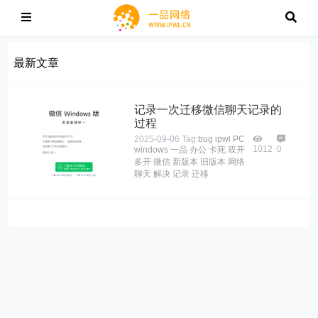
最新文章
记录一次迁移微信聊天记录的
过程
2025-09-06
Tag:
bug
ipwl
PC
1012
0
windows
一品
办公
卡死
双开
多开
微信
新版本
旧版本
网络
聊天
解决
记录
迁移