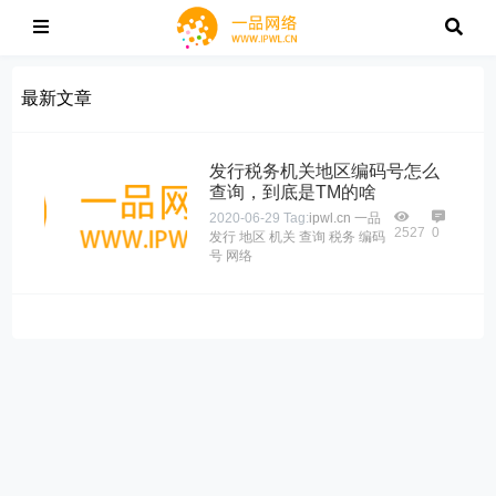
最新文章
发行税务机关地区编码号怎么
查询，到底是TM的啥
2020-06-29
Tag:
ipwl.cn
一品
2527
0
发行
地区
机关
查询
税务
编码
号
网络