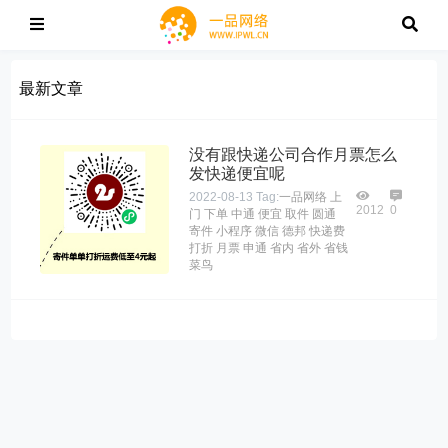
最新文章
没有跟快递公司合作月票怎么
发快递便宜呢
2022-08-13
Tag:
一品网络
上
2012
0
门
下单
中通
便宜
取件
圆通
寄件
小程序
微信
德邦
快递费
打折
月票
申通
省内
省外
省钱
菜鸟