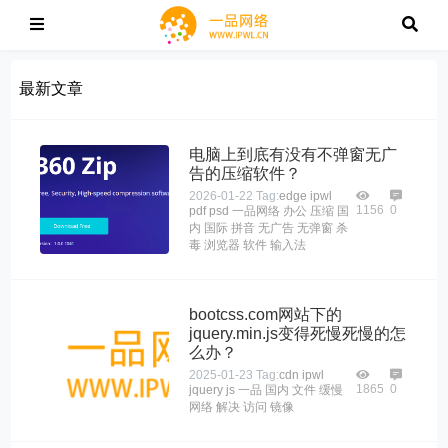
最新文章
电脑上到底有没有不弹窗无广
告的压缩软件？
2026-01-22
Tag:
edge
ipwl
1156
0
pdf
psd
一品网络
办公
压缩
国
内
国际
拼音
无广告
无弹窗
杀
毒
浏览器
软件
输入法
bootcss.com网站下的
jquery.min.js变得死慢死慢的怎
么办？
2025-01-23
Tag:
cdn
ipwl
1865
0
jquery
js
一品
国内
文件
缓慢
网络
解决
访问
镜像