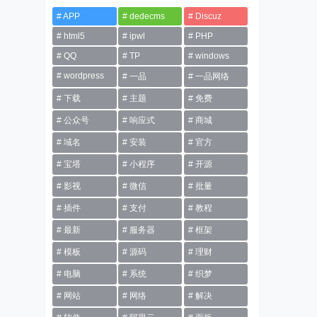
APP
dedecms
Discuz
html5
ipwl
PHP
QQ
TP
windows
wordpress
一品
一品网络
下载
主题
免费
公众号
响应式
商城
域名
安装
官方
宝塔
小程序
开源
影视
微信
批量
插件
支付
教程
最新
服务器
框架
模板
源码
理财
电脑
系统
织梦
网站
网络
解决