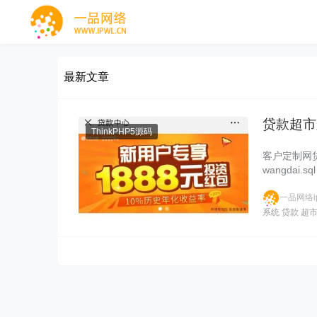
最新文章
贷款超市
ThinkPHP5源码
客户定制网贷
wangdai.
一品网络ip
系统
贷款
超