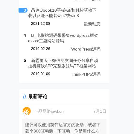
3
昂达Obook10平板wifi和触控驱动下
载以及能不能装win7或win8
2021-12-08
最新动态
4
BT电影站源码带采集wordpress框架
azzxx主题网站源码
2019-02-26
WordPress源码
5
新霸屏天下微信朋友圈任务分享自动
挂机赚钱APP完整版源码TP框架网站
2019-01-09
ThinkPHP5源码
最新评论
一品网络ipwl.cn
7月1日
建议可以使用英伟达官方的驱动，或者下
载个360驱动装一下驱动，你是用什么方