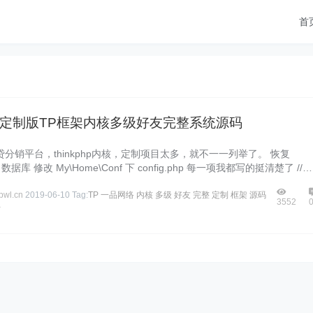
首
定制版TP框架内核多级好友完整系统源码
分销平台，thinkphp内核，定制项目太多，就不一一列举了。 恢复
sql 数据库 修改 My\Home\Conf 下 config.php 每一项我都写的挺清楚了 //
wl.cn
2019-06-10
Tag:
TP
一品网络
内核
多级
好友
完整
定制
框架
源码
3552
市