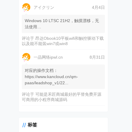
アイクリン
4月4日
Windows 10 LTSC 21H2，触摸漂移，无
法使用…
评论于
昂达Obook10平板wifi和触控驱动下载
以及能不能装win7或win8
一品网络ipwl.cn
8月31日
对应的操作文档：
https://www.kancloud.cn/qm-
paas/leadshop_v1/22...
评论于
可能是禾匠商城最好的平替免费开源
可商用的小程序商城源码
标签