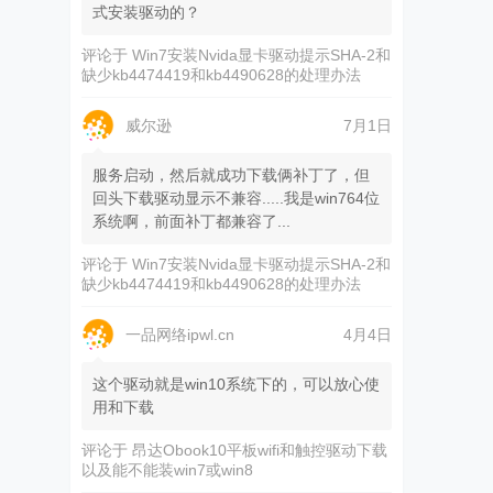
式安装驱动的？
评论于
Win7安装Nvida显卡驱动提示SHA-2和
缺少kb4474419和kb4490628的处理办法
威尔逊
7月1日
服务启动，然后就成功下载俩补丁了，但
回头下载驱动显示不兼容.....我是win764位
系统啊，前面补丁都兼容了...
评论于
Win7安装Nvida显卡驱动提示SHA-2和
缺少kb4474419和kb4490628的处理办法
一品网络ipwl.cn
4月4日
这个驱动就是win10系统下的，可以放心使
用和下载
评论于
昂达Obook10平板wifi和触控驱动下载
以及能不能装win7或win8