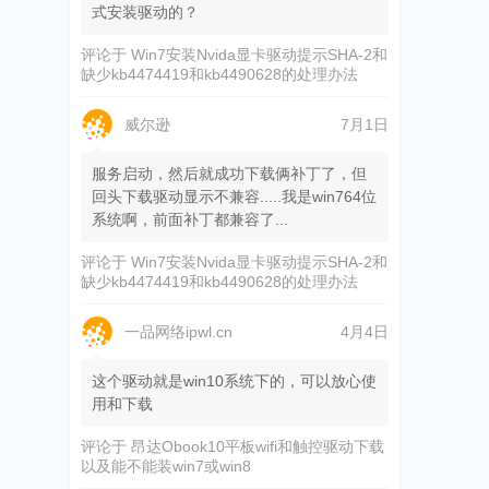
式安装驱动的？
评论于
Win7安装Nvida显卡驱动提示SHA-2和
缺少kb4474419和kb4490628的处理办法
威尔逊
7月1日
服务启动，然后就成功下载俩补丁了，但
回头下载驱动显示不兼容.....我是win764位
系统啊，前面补丁都兼容了...
评论于
Win7安装Nvida显卡驱动提示SHA-2和
缺少kb4474419和kb4490628的处理办法
一品网络ipwl.cn
4月4日
这个驱动就是win10系统下的，可以放心使
用和下载
评论于
昂达Obook10平板wifi和触控驱动下载
以及能不能装win7或win8