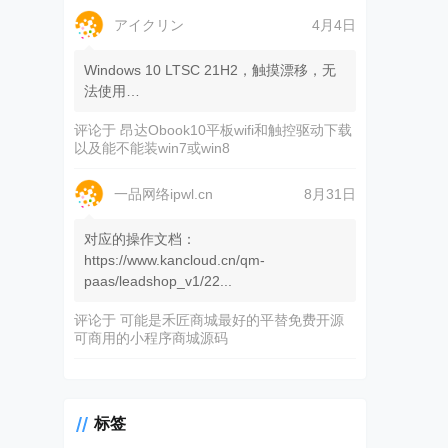
アイクリン
4月4日
Windows 10 LTSC 21H2，触摸漂移，无
法使用…
评论于
昂达Obook10平板wifi和触控驱动下载
以及能不能装win7或win8
一品网络ipwl.cn
8月31日
对应的操作文档：
https://www.kancloud.cn/qm-
paas/leadshop_v1/22...
评论于
可能是禾匠商城最好的平替免费开源
可商用的小程序商城源码
标签