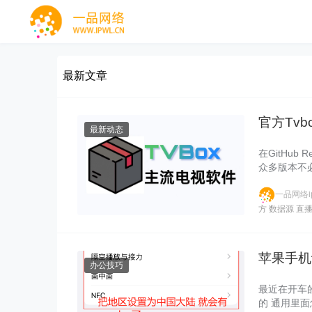
最新文章
官方Tv
最新动态
在GitHub
众多版本不
一品网络ip
方
数据源
直
苹果手机
办公技巧
最近在开车的
的 通用里面