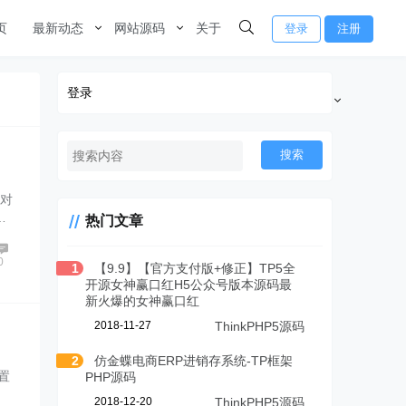
页
最新动态
网站源码
关于
登录
注册
登录
搜索
面对
…
热门文章
0
1
【9.9】【官方支付版+修正】TP5全
开源女神赢口红H5公众号版本源码最
新火爆的女神赢口红
2018-11-27
ThinkPHP5源码
2
仿金蝶电商ERP进销存系统-TP框架
置
PHP源码
2018-12-20
ThinkPHP5源码