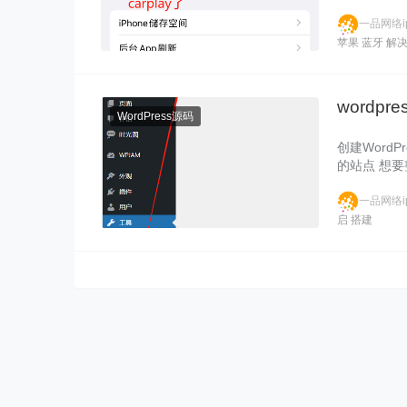
一品网络ip
苹果
蓝牙
解
wordp
WordPress源码
创建Word
的站点 想
一品网络ip
启
搭建