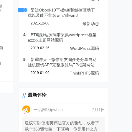
3
昂达Obook10平板wifi和触控驱动下
0
载以及能不能装win7或win8
2021-12-08
最新动态
4
BT电影站源码带采集wordpress框架
azzxx主题网站源码
前
2019-02-26
WordPress源码
5
新霸屏天下微信朋友圈任务分享自动
挂机赚钱APP完整版源码TP框架网站
2019-01-09
ThinkPHP5源码
最新评论
一品网络ipwl.cn
7月1日
建议可以使用英伟达官方的驱动，或者下
载个360驱动装一下驱动，你是用什么方