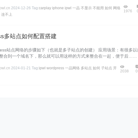
wl.cn
2024-12-26
Tag:
carplay
iphone
ipwl
一品
不显示
不能用
如何
网络
1976
决
连不上
ress多站点如何配置搭建
Press站点网络的步骤如下（也就是多子站点的创建） 应用场景：有很多以
要整合到一个域名下，那么就可以用这样的方式来整合在一起，便于后……
wl.cn
2024-01-21
Tag:
ipwl
wordpress
一品网络
多站点
如何
子站点
开
2038
0