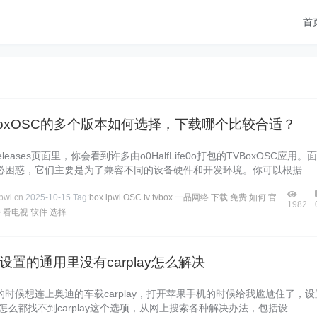
首
boxOSC的多个版本如何选择，下载哪个比较合适？
 Releases页面里，你会看到许多由o0HalfLife0o打包的TVBoxOSC应用。
必困惑，它们主要是为了兼容不同的设备硬件和开发环境。你可以根据…
wl.cn
2025-10-15
Tag:
box
ipwl
OSC
tv
tvbox
一品网络
下载
免费
如何
官
1982
播
看电视
软件
选择
设置的通用里没有carplay怎么解决
时候想连上奥迪的车载carplay，打开苹果手机的时候给我尴尬住了，设
怎么都找不到carplay这个选项，从网上搜索各种解决办法，包括设……