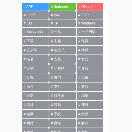
APP
dedecms
Discuz
html5
ipwl
PHP
QQ
TP
windows
wordpress
一品
一品网络
下载
主题
免费
公众号
响应式
商城
域名
安装
官方
宝塔
小程序
开源
影视
微信
批量
插件
支付
教程
最新
服务器
框架
模板
源码
理财
电脑
系统
织梦
网站
网络
解决