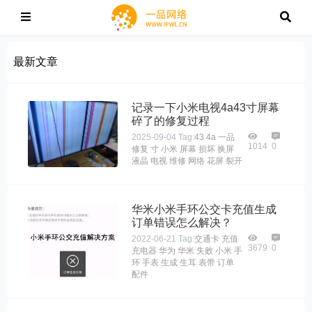
最新文章
记录一下小米电视4a43寸屏幕
碎了的修复过程
2025-09-04
Tag:
43
4a
一品
1014
0
修复
寸
小米
屏幕
损坏
换屏
液晶
电视
维修
网络
花屏
裂开
华米小米手环公交卡充值生成
订单错误怎么解决？
2022-06-21
Tag:
交通卡
充值
3679
0
充电器
华为
华米
失败
小米
手
环
手表
生成
生耳
表带
订单
配件