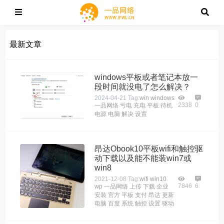
最新文章
windows平板或者笔记本放一
段时间就没电了怎么解决？
2024-04-21
Tag:
win
windows
2338
0
一品网络
亏电
充电
平板
待机
电源
电脑
解决
设置
昂达Obook10平板wifi和触控驱
动下载以及能不能装win7或
win8
2021-12-08
Tag:
wifi
win10
7846
6
wp
一品网络
上传
下载
企业
安装
官方
平板
支付
昂达
更新
电脑
百度
系统
触控
设置
驱动