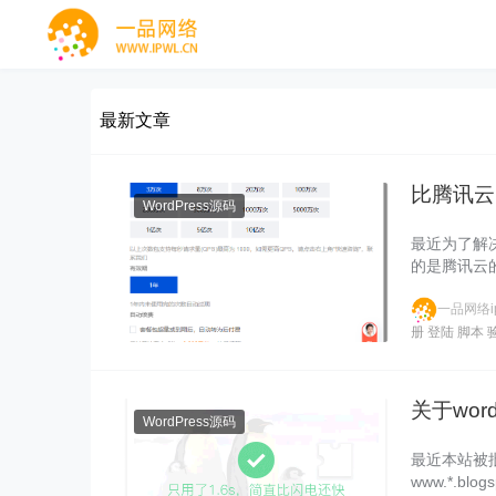
最新文章
比腾讯云
WordPress源码
最近为了解
的是腾讯云
一品网络ip
册
登陆
脚本
关于wor
WordPress源码
最近本站被
www.*.blo