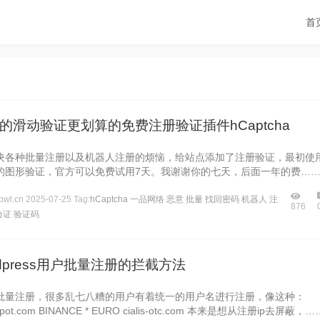
首
的滑动验证更划算的免费注册验证插件hCaptcha
决各种批量注册以及机器人注册的烦恼，给站点添加了注册验证，最初使
的图形验证，官方可以免费试用7天。我谢谢你的七天，后面一年的费…
wl.cn
2025-07-25
Tag:
hCaptcha
一品网络
恶意
批量
找回密码
机器人
注
876
验证
验证码
dpress用户批量注册的拦截方法
批量注册，很多乱七八糟的用户有着统一的用户名进行注册，像这种：
gspot.com BINANCE * EURO cialis-otc.com 本来是想从注册ip去屏蔽，…