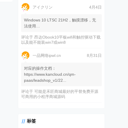
アイクリン
4月4日
Windows 10 LTSC 21H2，触摸漂移，无
法使用…
评论于
昂达Obook10平板wifi和触控驱动下载
以及能不能装win7或win8
一品网络ipwl.cn
8月31日
对应的操作文档：
https://www.kancloud.cn/qm-
paas/leadshop_v1/22...
评论于
可能是禾匠商城最好的平替免费开源
可商用的小程序商城源码
标签