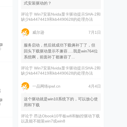
式安装驱动的？
评论于
Win7安装Nvida显卡驱动提示SHA-2和
令
缺少kb4474419和kb4490628的处理办法
语
威尔逊
7月1日
服务启动，然后就成功下载俩补丁了，但
0
回头下载驱动显示不兼容.....我是win764位
系统啊，前面补丁都兼容了...
评论于
Win7安装Nvida显卡驱动提示SHA-2和
缺少kb4474419和kb4490628的处理办法
一品网络ipwl.cn
4月4日
找
这个驱动就是win10系统下的，可以放心使
0
用和下载
评论于
昂达Obook10平板wifi和触控驱动下载
以及能不能装win7或win8