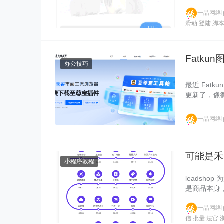
一品网络ip
滑动
登陆
脚
Fatk
办公技巧
最近 Fat
更新了，像
一品网络ip
可能是禾
小程序教程
leadsh
是商品本身
一品网络ip
信
批量
法官