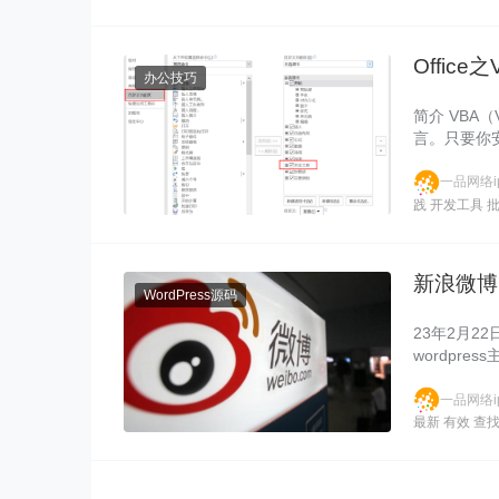
Offi
办公技巧
简介 VBA（V
言。只要你安装
一品网络ip
践
开发工具
新浪微博
WordPress源码
23年2月
wordpr
解决……
一品网络ip
最新
有效
查