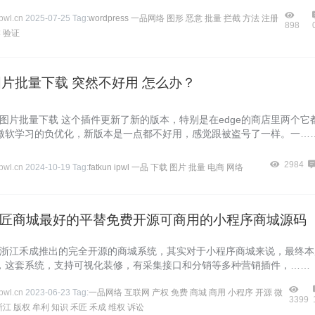
wl.cn
2025-07-25
Tag:
wordpress
一品网络
图形
恶意
批量
拦截
方法
注册
898
本
验证
un图片批量下载 突然不好用 怎么办？
kun图片批量下载 这个插件更新了新的版本，特别是在edge的商店里两个它
微软学习的负优化，新版本是一点都不好用，感觉跟被盗号了一样。一…
2984
wl.cn
2024-10-19
Tag:
fatkun
ipwl
一品
下载
图片
批量
电商
网络
匠商城最好的平替免费开源可商用的小程序商城源码
op 为浙江禾成推出的完全开源的商城系统，其实对于小程序商城来说，最终
，这套系统，支持可视化装修，有采集接口和分销等多种营销插件，……
wl.cn
2023-06-23
Tag:
一品网络
互联网
产权
免费
商城
商用
小程序
开源
微
3399
浙江
版权
牟利
知识
禾匠
禾成
维权
诉讼