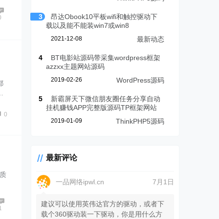
3
昂达Obook10平板wifi和触控驱动下
0
载以及能不能装win7或win8
2021-12-08
最新动态
4
BT电影站源码带采集wordpress框架
azzxx主题网站源码
2019-02-26
WordPress源码
都
…
5
新霸屏天下微信朋友圈任务分享自动
挂机赚钱APP完整版源码TP框架网站
0
2019-01-09
ThinkPHP5源码
最新评论
本质
一品网络ipwl.cn
7月1日
建议可以使用英伟达官方的驱动，或者下
1
载个360驱动装一下驱动，你是用什么方