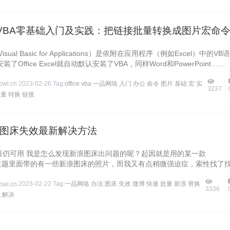
ce之VBA零基础入门及实践：把链接批量转换成图片宏命
isual Basic for Applications）是依附在应用程序（例如Excel）中的VB
了Office Excel就自动默认安装了VBA，同样Word和PowerPoint……
wl.cn
2023-02-26
Tag:
office
vba
一品网络
入门
办公
命令
图片
基础
宏
实
3237
批量
转换
链接
图床失效最新解决方法
22日仍可用 我是怎么发现新浪图床出问题的呢？起因就是用的某一款
ess主题里面带的有一些新浪图床的照片，而我又有点稍微强迫症，索性找了
wl.cn
2023-02-22
Tag:
一品网络
办法
图床
失效
微博
快速
批量
新浪
替换
3336
找
解决