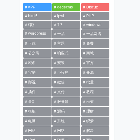
APP
dedecms
Discuz
html5
ipwl
PHP
QQ
TP
windows
wordpress
一品
一品网络
下载
主题
免费
公众号
响应式
商城
域名
安装
官方
宝塔
小程序
开源
影视
微信
批量
插件
支付
教程
最新
服务器
框架
模板
源码
理财
电脑
系统
织梦
网站
网络
解决