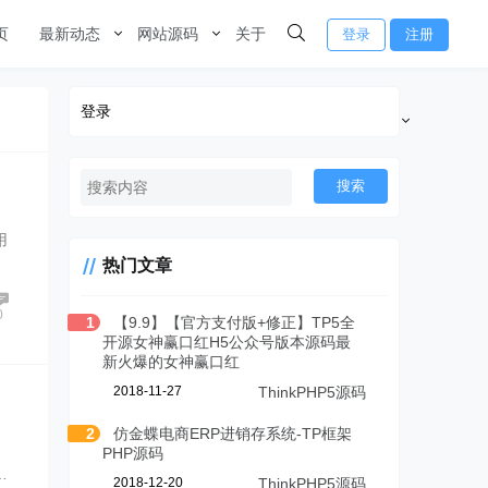
页
最新动态
网站源码
关于
登录
注册
登录
搜索
用
…
热门文章
0
1
【9.9】【官方支付版+修正】TP5全
开源女神赢口红H5公众号版本源码最
新火爆的女神赢口红
2018-11-27
ThinkPHP5源码
2
仿金蝶电商ERP进销存系统-TP框架
PHP源码
…
2018-12-20
ThinkPHP5源码