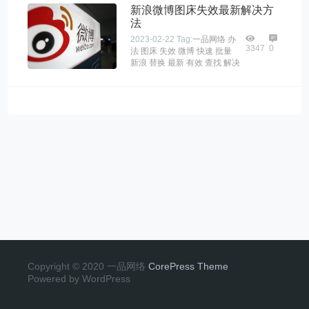
新浪微博图床失效最新解决方
法
2023-02-22
Tag:
一品网络
办
3347
0
法
图床
失效
微博
快速
批量
新浪
替换
最新
有效
查找
解决
Copyright © 2020 一品网络
CorePress Theme
Powered by WordPress