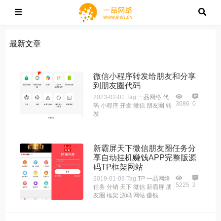
最新文章
微信小程序转发给朋友和分享
到朋友圈代码
2023-02-01
Tag:
一品网络
代
3086
0
码
小程序
开发
微信
朋友圈
转
发
新霸屏天下微信朋友圈任务分
享自动挂机赚钱APP完整版源
码TP框架网站
2019-01-09
Tag:
TP
一品网络
5225
2
任务
分销
天下
微信
新霸屏
朋
友圈
框架
源码
网站
赚钱