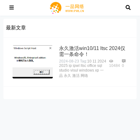
最新文章
永久激活win10/11 ltsc 2024仅
需一条命令！
2024-08-23
Tag:
10
11
2024
2025
ip
ipwl
ltsc
office
sql
10484
0
studio
visul
windows
xp
一
品
永久
激活
网络