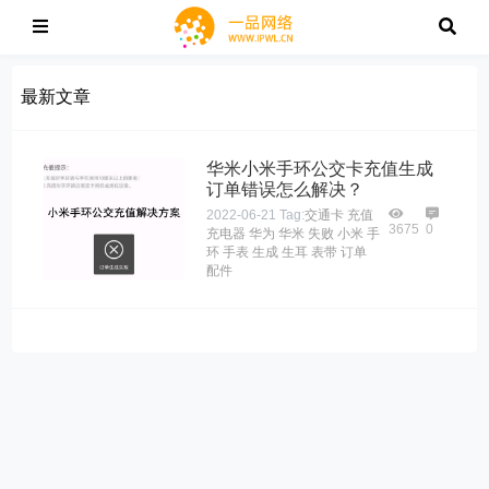
最新文章
华米小米手环公交卡充值生成
订单错误怎么解决？
2022-06-21
Tag:
交通卡
充值
3675
0
充电器
华为
华米
失败
小米
手
环
手表
生成
生耳
表带
订单
配件