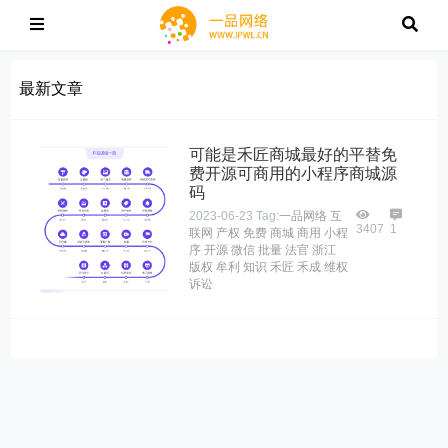
最新文章
可能是禾匠商城最好的平替免
费开源可商用的小程序商城源
码
2023-06-23
Tag:
一品网络
互
3407
1
联网
产权
免费
商城
商用
小程
序
开源
微信
批量
法官
浙江
版权
牟利
知识
禾匠
禾成
维权
诉讼