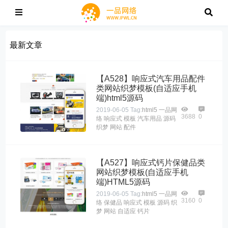
最新文章
【A528】响应式汽车用品配件
类网站织梦模板(自适应手机
端)html5源码
2019-06-05
Tag:
html5
一品网
3688
0
络
响应式
模板
汽车用品
源码
织梦
网站
配件
【A527】响应式钙片保健品类
网站织梦模板(自适应手机
端)HTML5源码
2019-06-05
Tag:
html5
一品网
3160
0
络
保健品
响应式
模板
源码
织
梦
网站
自适应
钙片