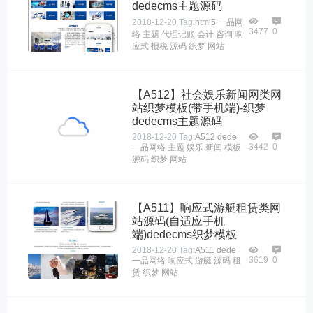
dedecms主题源码
2018-12-20
Tag:
html5
一品网
3477
0
络
主题
代理记账
会计
咨询
响
应式
报税
源码
织梦
网站
【A512】社会娱乐新闻网类网
站织梦模板(带手机端)-织梦
dedecms主题源码
2018-12-20
Tag:
A512
dede
3442
0
一品网络
主题
娱乐
新闻
模板
源码
织梦
网站
【A511】响应式游艇租赁类网
站源码(自适应手机
端)dedecms织梦模板
2018-12-20
Tag:
A511
dede
3619
0
一品网络
响应式
游艇
源码
租
赁
织梦
网站