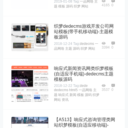
2019-01-08
Tag:
一品网络
主
4165
0
题
模板
源码
织梦
网站
织梦dedecms游戏开发公司网
站模板(带手机移动端)-主题模
板源码
2018-12-24
Tag:
dedecms
一
3394
0
品网络
主题
源码
织梦
网站
响应式新闻资讯网类织梦模板
(自适应手机端)-dedecms主题
模板源码
2018-12-22
Tag:
dede
3537
0
dedecms
html5
一品网络
主
题
响应式
新闻
模板
源码
织梦
网站
资讯
【A513】响应式咨询管理类网
站织梦模板(自适应移动端)-