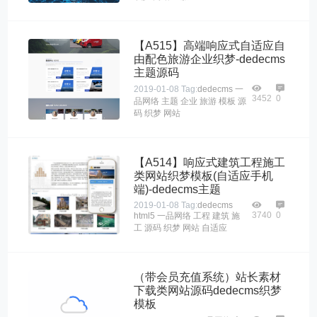
【A515】高端响应式自适应自
由配色旅游企业织梦-dedecms
主题源码
2019-01-08
Tag:
dedecms
一
3452
0
品网络
主题
企业
旅游
模板
源
码
织梦
网站
【A514】响应式建筑工程施工
类网站织梦模板(自适应手机
端)-dedecms主题
2019-01-08
Tag:
dedecms
3740
0
html5
一品网络
工程
建筑
施
工
源码
织梦
网站
自适应
（带会员充值系统）站长素材
下载类网站源码dedecms织梦
模板