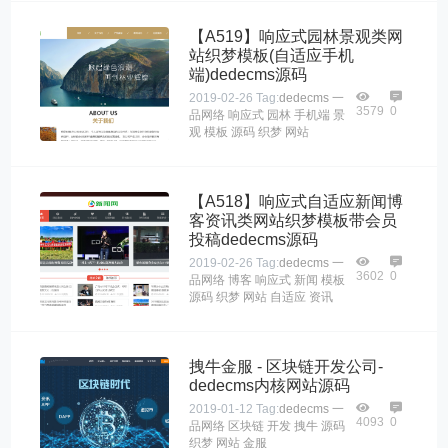
【A519】响应式园林景观类网
站织梦模板(自适应手机
端)dedecms源码
2019-02-26
Tag:
dedecms
一
3579
0
品网络
响应式
园林
手机端
景
观
模板
源码
织梦
网站
【A518】响应式自适应新闻博
客资讯类网站织梦模板带会员
投稿dedecms源码
2019-02-26
Tag:
dedecms
一
3602
0
品网络
博客
响应式
新闻
模板
源码
织梦
网站
自适应
资讯
拽牛金服 - 区块链开发公司-
dedecms内核网站源码
2019-01-12
Tag:
dedecms
一
4093
0
品网络
区块链
开发
拽牛
源码
织梦
网站
金服