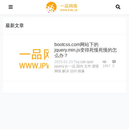
最新文章
bootcss.com网站下的
jquery.min.js变得死慢死慢的怎
么办？
2025-01-23
Tag:
cdn
ipwl
1867
0
jquery
js
一品
国内
文件
缓慢
网络
解决
访问
镜像