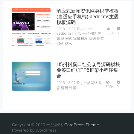
响应式新闻资讯网类织梦模板
(自适应手机端)-dedecms主题
模板源码
2018-12-22
Tag:
dede
3537
0
dedecms
html5
一品网络
主
题
响应式
新闻
模板
源码
织梦
网站
资讯
H5抖抖赢口红公众号源码模块
免签口红机TP5框架小程序集
合
2018-12-07
Tag:
一品网络
动
3554
0
态
源码
资讯
Copyright © 2020 一品网络
CorePress Theme
Powered by WordPress