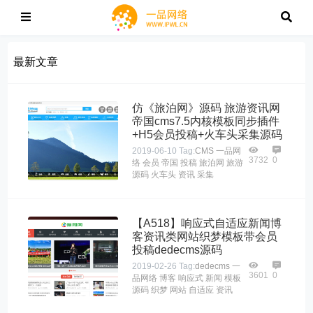
最新文章
仿《旅泊网》源码 旅游资讯网
帝国cms7.5内核模板同步插件
+H5会员投稿+火车头采集源码
2019-06-10
Tag:
CMS
一品网
3732
0
络
会员
帝国
投稿
旅泊网
旅游
源码
火车头
资讯
采集
【A518】响应式自适应新闻博
客资讯类网站织梦模板带会员
投稿dedecms源码
2019-02-26
Tag:
dedecms
一
3601
0
品网络
博客
响应式
新闻
模板
源码
织梦
网站
自适应
资讯