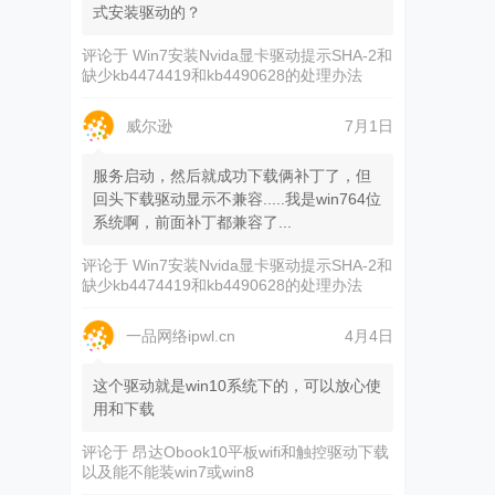
式安装驱动的？
评论于
Win7安装Nvida显卡驱动提示SHA-2和
缺少kb4474419和kb4490628的处理办法
威尔逊
7月1日
服务启动，然后就成功下载俩补丁了，但
回头下载驱动显示不兼容.....我是win764位
系统啊，前面补丁都兼容了...
评论于
Win7安装Nvida显卡驱动提示SHA-2和
缺少kb4474419和kb4490628的处理办法
一品网络ipwl.cn
4月4日
这个驱动就是win10系统下的，可以放心使
用和下载
评论于
昂达Obook10平板wifi和触控驱动下载
以及能不能装win7或win8