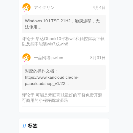
アイクリン
4月4日
Windows 10 LTSC 21H2，触摸漂移，无
法使用…
评论于
昂达Obook10平板wifi和触控驱动下载
以及能不能装win7或win8
一品网络ipwl.cn
8月31日
对应的操作文档：
https://www.kancloud.cn/qm-
paas/leadshop_v1/22...
评论于
可能是禾匠商城最好的平替免费开源
可商用的小程序商城源码
标签