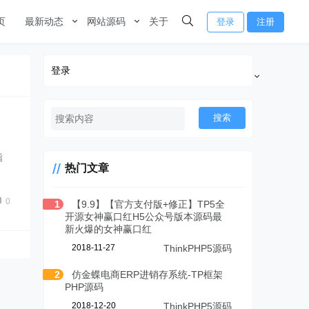
页
最新动态
网站源码
关于
登录
注册
登录
搜索
指
热门文章
0
1
【9.9】【官方支付版+修正】TP5全
开源女神赢口红H5公众号版本源码最
新火爆的女神赢口红
2018-11-27
ThinkPHP5源码
2
仿金蝶电商ERP进销存系统-TP框架
PHP源码
2018-12-20
ThinkPHP5源码