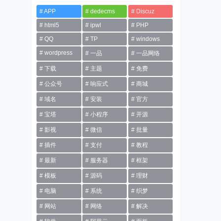
APP
dedecms
Discuz
html5
ipwl
PHP
QQ
TP
windows
wordpress
一品
一品网络
下载
主题
免费
公众号
响应式
商城
域名
安装
官方
宝塔
小程序
开源
影视
微信
批量
插件
支付
教程
最新
服务器
框架
模板
源码
理财
电脑
系统
织梦
网站
网络
解决