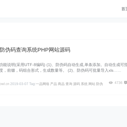
首
防伪码查询系统PHP网站源码
功能说明(采用UTF-8编码) (1)、防伪码自动生成,单条添加。自动生成可
度，前缀，码组合形式，生成数量等。 (2)、防伪码可批量导入xls……
4736
wl.cn
2019-03-07
Tag:
一品网络
产品
商品
查询
源码
系统
网站
防伪