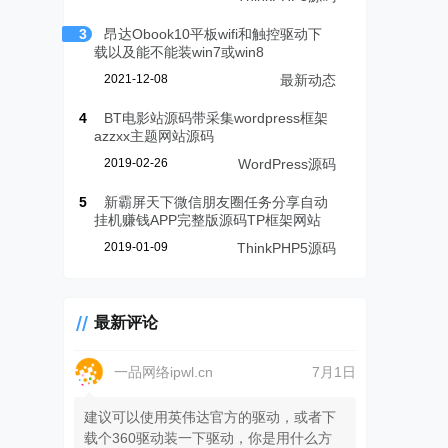
3
昂达Obook10平板wifi和触控驱动下
载以及能不能装win7或win8
2021-12-08
最新动态
4
BT电影站源码带采集wordpress框架
azzxx主题网站源码
2019-02-26
WordPress源码
5
新霸屏天下微信朋友圈任务分享自动
挂机赚钱APP完整版源码TP框架网站
2019-01-09
ThinkPHP5源码
最新评论
一品网络ipwl.cn
7月1日
建议可以使用英伟达官方的驱动，或者下
载个360驱动装一下驱动，你是用什么方