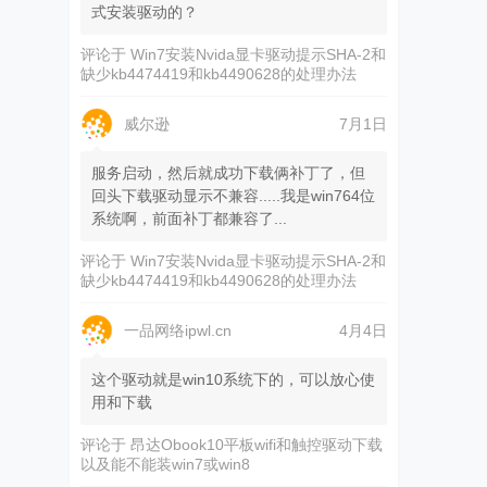
式安装驱动的？
评论于
Win7安装Nvida显卡驱动提示SHA-2和
缺少kb4474419和kb4490628的处理办法
威尔逊
7月1日
服务启动，然后就成功下载俩补丁了，但
回头下载驱动显示不兼容.....我是win764位
系统啊，前面补丁都兼容了...
评论于
Win7安装Nvida显卡驱动提示SHA-2和
缺少kb4474419和kb4490628的处理办法
一品网络ipwl.cn
4月4日
这个驱动就是win10系统下的，可以放心使
用和下载
评论于
昂达Obook10平板wifi和触控驱动下载
以及能不能装win7或win8