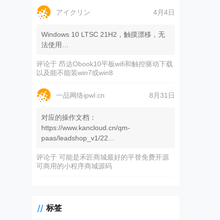
アイクリン
4月4日
Windows 10 LTSC 21H2，触摸漂移，无
法使用…
评论于
昂达Obook10平板wifi和触控驱动下载
以及能不能装win7或win8
一品网络ipwl.cn
8月31日
对应的操作文档：
https://www.kancloud.cn/qm-
paas/leadshop_v1/22...
评论于
可能是禾匠商城最好的平替免费开源
可商用的小程序商城源码
标签