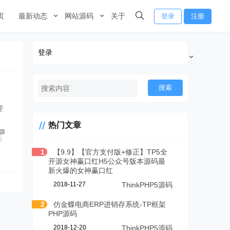
页
最新动态
网站源码
关于
登录
注册
登录
搜索
理
热门文章
0
1
【9.9】【官方支付版+修正】TP5全
开源女神赢口红H5公众号版本源码最
新火爆的女神赢口红
2018-11-27
ThinkPHP5源码
2
仿金蝶电商ERP进销存系统-TP框架
PHP源码
2018-12-20
ThinkPHP5源码