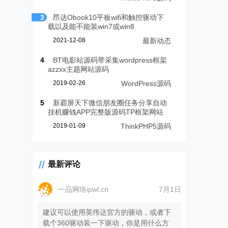
3
昂达Obook10平板wifi和触控驱动下
载以及能不能装win7或win8
2021-12-08
最新动态
4
BT电影站源码带采集wordpress框架
azzxx主题网站源码
2019-02-26
WordPress源码
5
新霸屏天下微信朋友圈任务分享自动
挂机赚钱APP完整版源码TP框架网站
2019-01-09
ThinkPHP5源码
最新评论
一品网络ipwl.cn
7月1日
建议可以使用英伟达官方的驱动，或者下
载个360驱动装一下驱动，你是用什么方