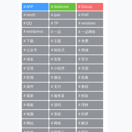
APP
dedecms
Discuz
html5
ipwl
PHP
QQ
TP
windows
wordpress
一品
一品网络
下载
主题
免费
公众号
响应式
商城
域名
安装
官方
宝塔
小程序
开源
影视
微信
批量
插件
支付
教程
最新
服务器
框架
模板
源码
理财
电脑
系统
织梦
网站
网络
解决