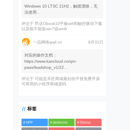
Windows 10 LTSC 21H2，触摸漂移，无
法使用…
评论于
昂达Obook10平板wifi和触控驱动下载
以及能不能装win7或win8
一品网络ipwl.cn
8月31日
对应的操作文档：
https://www.kancloud.cn/qm-
paas/leadshop_v1/22...
评论于
可能是禾匠商城最好的平替免费开源
可商用的小程序商城源码
标签
APP
dedecms
Discuz