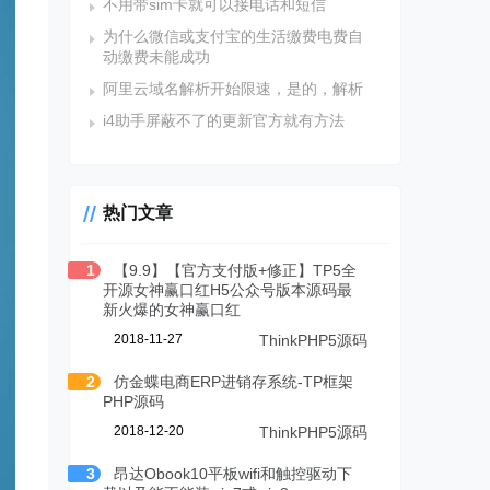
不用带sim卡就可以接电话和短信
为什么微信或支付宝的生活缴费电费自
动缴费未能成功
阿里云域名解析开始限速，是的，解析
i4助手屏蔽不了的更新官方就有方法
热门文章
1
【9.9】【官方支付版+修正】TP5全
开源女神赢口红H5公众号版本源码最
新火爆的女神赢口红
2018-11-27
ThinkPHP5源码
2
仿金蝶电商ERP进销存系统-TP框架
PHP源码
2018-12-20
ThinkPHP5源码
3
昂达Obook10平板wifi和触控驱动下