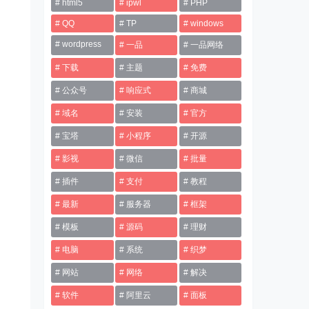
html5
ipwl
PHP
QQ
TP
windows
wordpress
一品
一品网络
下载
主题
免费
公众号
响应式
商城
域名
安装
官方
宝塔
小程序
开源
影视
微信
批量
插件
支付
教程
最新
服务器
框架
模板
源码
理财
电脑
系统
织梦
网站
网络
解决
软件
阿里云
面板