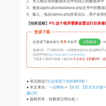
2、导入根目录的数据库文件到自己的数据库中
3、修改application/database.php文件中
4、输入：域名/admin.php登录后台，用户名和
【独家提醒】
PS:这个程序需要设置运行目录请设
资源下载
9.9
此资源下载价格为
IP金币
立即购买
（V
客服QQ：2718003198 一品网络资源均从其他网
[免责声明]
http://www.ipwl.cn/noneduty
下载多个源码不划算？建议在
个人中心【开通VIP，仅需
● 有话想说?
点这里留下你的脚印吧！
● 本文来自：
一品网络
»
【9.9】【官方支付版
赢口红
● 版权所有，转载请注明出处！