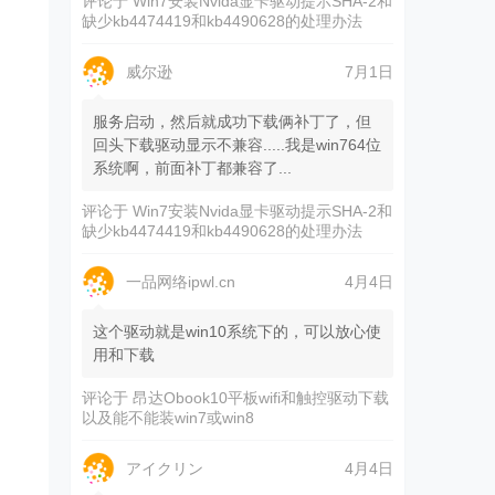
评论于
Win7安装Nvida显卡驱动提示SHA-2和
缺少kb4474419和kb4490628的处理办法
威尔逊
7月1日
服务启动，然后就成功下载俩补丁了，但
回头下载驱动显示不兼容.....我是win764位
系统啊，前面补丁都兼容了...
评论于
Win7安装Nvida显卡驱动提示SHA-2和
缺少kb4474419和kb4490628的处理办法
一品网络ipwl.cn
4月4日
这个驱动就是win10系统下的，可以放心使
用和下载
评论于
昂达Obook10平板wifi和触控驱动下载
以及能不能装win7或win8
アイクリン
4月4日