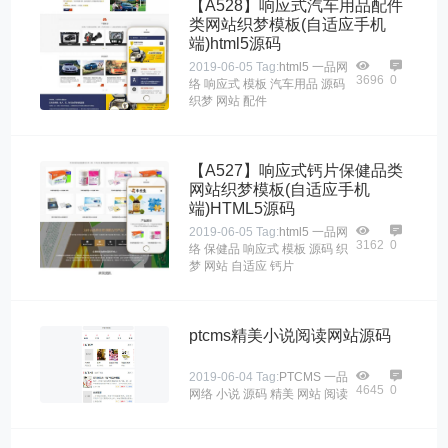
【A528】响应式汽车用品配件
类网站织梦模板(自适应手机
端)html5源码
2019-06-05
Tag:
html5
一品网
3696
0
络
响应式
模板
汽车用品
源码
织梦
网站
配件
【A527】响应式钙片保健品类
网站织梦模板(自适应手机
端)HTML5源码
2019-06-05
Tag:
html5
一品网
3162
0
络
保健品
响应式
模板
源码
织
梦
网站
自适应
钙片
ptcms精美小说阅读网站源码
2019-06-04
Tag:
PTCMS
一品
4645
0
网络
小说
源码
精美
网站
阅读