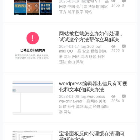
2025-03-19
Tag:
ipwl
VR
一品
1466
0
网络
中国
免门票
博物馆
国家
官方
展厅
数字
网站
网站被拦截怎么办如何处理，
试试这个方法帮你立马解决
2024-01-17
Tag:
360
ipwl
2722
0
miui
QQ
一品
安全
拦截
浏览
器
网址
网站
网络
联盟
解封
违法
金山
风险
wordpress编辑器出错只有可视
化和文本的解决办法
2023-01-06
Tag:
wordpress
2054
0
wp-china-yes
一品网络
关闭
出错
插件
源码
站点
经典
编辑
器
网站
宝塔面板反向代理缓存清理问
题解决方法