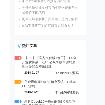
不用带sim卡就可以接电话和短信
为什么微信或支付宝的生活缴费电费自
动缴费未能成功
阿里云域名解析开始限速，是的，解析
i4助手屏蔽不了的更新官方就有方法
:
或
热门文章
1
【9.9】【官方支付版+修正】TP5全
开源女神赢口红H5公众号版本源码最
新火爆的女神赢口红
2018-11-27
ThinkPHP5源码
2
仿金蝶电商ERP进销存系统-TP框架
PHP源码
2018-12-20
ThinkPHP5源码
3
昂达Obook10平板wifi和触控驱动下