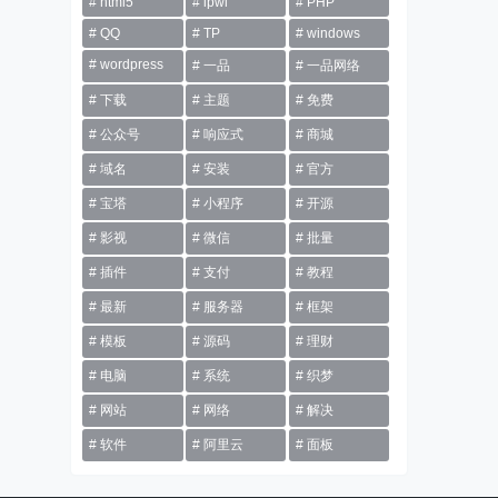
html5
ipwl
PHP
QQ
TP
windows
wordpress
一品
一品网络
下载
主题
免费
公众号
响应式
商城
域名
安装
官方
宝塔
小程序
开源
影视
微信
批量
插件
支付
教程
最新
服务器
框架
模板
源码
理财
电脑
系统
织梦
网站
网络
解决
软件
阿里云
面板