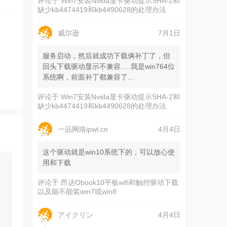
评论于
Win7安装Nvida显卡驱动提示SHA-2和
缺少kb4474419和kb4490628的处理办法
威尔逊
7月1日
服务启动，然后就成功下载俩补丁了，但
回头下载驱动显示不兼容.....我是win764位
系统啊，前面补丁都兼容了...
评论于
Win7安装Nvida显卡驱动提示SHA-2和
缺少kb4474419和kb4490628的处理办法
一品网络ipwl.cn
4月4日
这个驱动就是win10系统下的，可以放心使
用和下载
评论于
昂达Obook10平板wifi和触控驱动下载
以及能不能装win7或win8
アイクリン
4月4日