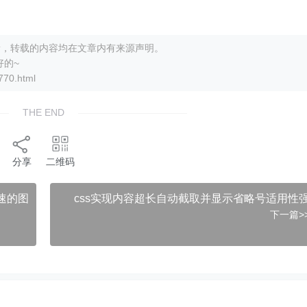
打更新，转载的内容均在文章内有来源声明。
好的~
0.html
THE END
分享
二维码
速的图
css实现内容超长自动截取并显示省略号适用性
下一篇>