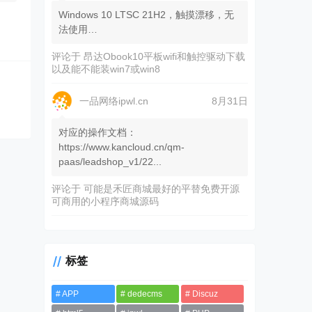
Windows 10 LTSC 21H2，触摸漂移，无
法使用…
评论于
昂达Obook10平板wifi和触控驱动下载
以及能不能装win7或win8
一品网络ipwl.cn
8月31日
对应的操作文档：
https://www.kancloud.cn/qm-
paas/leadshop_v1/22...
评论于
可能是禾匠商城最好的平替免费开源
可商用的小程序商城源码
标签
APP
dedecms
Discuz