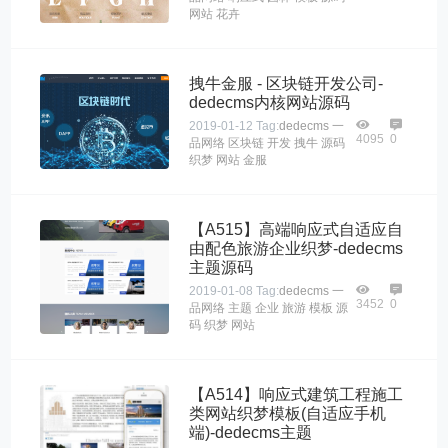
网站
花卉
拽牛金服 - 区块链开发公司-
dedecms内核网站源码
2019-01-12
Tag:
dedecms
一
4095
0
品网络
区块链
开发
拽牛
源码
织梦
网站
金服
【A515】高端响应式自适应自
由配色旅游企业织梦-dedecms
主题源码
2019-01-08
Tag:
dedecms
一
3452
0
品网络
主题
企业
旅游
模板
源
码
织梦
网站
【A514】响应式建筑工程施工
类网站织梦模板(自适应手机
端)-dedecms主题