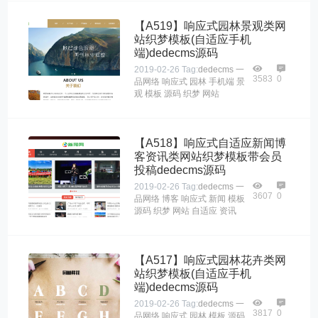
【A519】响应式园林景观类网
站织梦模板(自适应手机
端)dedecms源码
2019-02-26
Tag:
dedecms
一
3583
0
品网络
响应式
园林
手机端
景
观
模板
源码
织梦
网站
【A518】响应式自适应新闻博
客资讯类网站织梦模板带会员
投稿dedecms源码
2019-02-26
Tag:
dedecms
一
3607
0
品网络
博客
响应式
新闻
模板
源码
织梦
网站
自适应
资讯
【A517】响应式园林花卉类网
站织梦模板(自适应手机
端)dedecms源码
2019-02-26
Tag:
dedecms
一
3817
0
品网络
响应式
园林
模板
源码