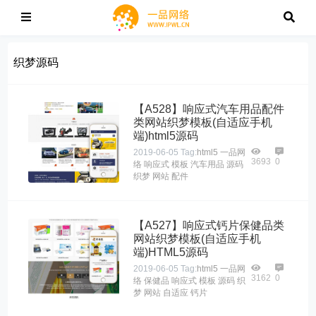
织梦源码
【A528】响应式汽车用品配件
类网站织梦模板(自适应手机
端)html5源码
2019-06-05
Tag:
html5
一品网
3693
0
络
响应式
模板
汽车用品
源码
织梦
网站
配件
【A527】响应式钙片保健品类
网站织梦模板(自适应手机
端)HTML5源码
2019-06-05
Tag:
html5
一品网
3162
0
络
保健品
响应式
模板
源码
织
梦
网站
自适应
钙片