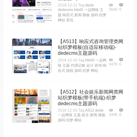
2018-12-22
Tag:
dede
3540
0
dedecms
html5
一品网络
主
题
响应式
新闻
模板
源码
织梦
网站
资讯
【A513】响应式咨询管理类网
站织梦模板(自适应移动端)-
dedecms主题源码
2018-12-20
Tag:
html5
一品网
3479
0
络
主题
代理记账
会计
咨询
响
应式
报税
源码
织梦
网站
【A512】社会娱乐新闻网类网
站织梦模板(带手机端)-织梦
dedecms主题源码
2018-12-20
Tag:
A512
dede
3446
0
一品网络
主题
娱乐
新闻
模板
源码
织梦
网站