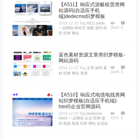
【A511】响应式游艇租赁类网
站源码(自适应手机
端)dedecms织梦模板
2018-12-20
Tag:
A511
dede
3624
0
一品网络
响应式
游艇
源码
租
赁
织梦
网站
蓝色素材资源文章类织梦模板-
网站源码
2018-12-12
Tag:
文章
源码
素
3049
0
材
织梦
网站
资源
【A510】响应式电缆电线类网
站织梦模板(自适应手机端)-
html5企业官网源码
2018-12-10
Tag:
dedecms
3243
0
html5
一品网络
企业
官网
源
码
电线
电缆
织梦
网站
自适应