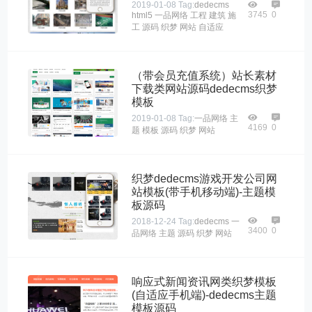
2019-01-08
Tag:
dedecms
3745
0
html5
一品网络
工程
建筑
施
工
源码
织梦
网站
自适应
（带会员充值系统）站长素材
下载类网站源码dedecms织梦
模板
2019-01-08
Tag:
一品网络
主
4169
0
题
模板
源码
织梦
网站
织梦dedecms游戏开发公司网
站模板(带手机移动端)-主题模
板源码
2018-12-24
Tag:
dedecms
一
3400
0
品网络
主题
源码
织梦
网站
响应式新闻资讯网类织梦模板
(自适应手机端)-dedecms主题
模板源码