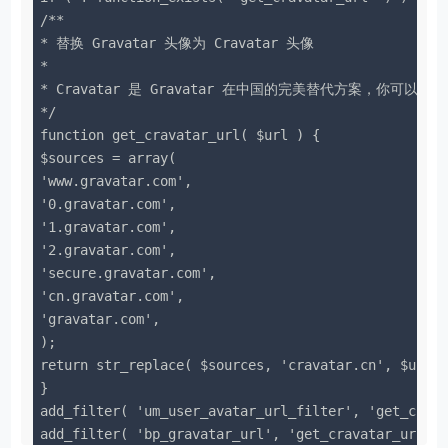
/**

* 替换 Gravatar 头像为 Cravatar 头像

*

* Cravatar 是 Gravatar 在中国的完美替代方案，你可以在 htt
*/

function get_cravatar_url( $url ) {

$sources = array(

'www.gravatar.com',

'0.gravatar.com',

'1.gravatar.com',

'2.gravatar.com',

'secure.gravatar.com',

'cn.gravatar.com',

'gravatar.com',

);

return str_replace( $sources, 'cravatar.cn', $url )
}

add_filter( 'um_user_avatar_url_filter', 'get_crava
add_filter( 'bp_gravatar_url', 'get_cravatar_url', 