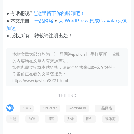
add_filter( 'get_avatar_url', 'get_cravatar_url', 1
}

● 有话想说?
点这里留下你的脚印吧！
if ( ! function_exists( 'set_defaults_for_cravatar'
● 本文来自：
一品网络
»
为 WordPress 集成Gravatar头像
/**

加速
* 替换 WordPress 讨论设置中的默认头像

● 版权所有，转载请注明出处！
*/

function set_defaults_for_cravatar( $avatar_default
$avatar_defaults['gravatar_default'] = 'Cravatar 标
本站文章大部分均为 【一品网络ipwl.cn】 手打更新，转载
return $avatar_defaults;

的内容均在文章内有来源声明。
}

如你也需要转载本站链接，请留个链接来源好么？好的~
add_filter( 'avatar_defaults', 'set_defaults_for_cr
你当前正在看的文章链接为：
}

https://www.ipwl.cn/2221.html
if ( ! function_exists( 'set_user_profile_picture_f
/**

THE END
* 替换个人资料卡中的头像上传地址

*/

CMS
Gravatar
wordpress
一品网络
function set_user_profile_picture_for_cravatar() {

主题
加速
博客
头像
插件
镜像源
return '您可以在 Cravatar 修改您的资料图片';

}

add_filter( 'user_profile_picture_description', 'se