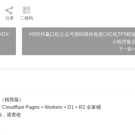
分享
二维码
DX-
H5抖抖赢口红公众号源码模块免签口红机TP5框
小程序集
下一篇>
整流程（精简版）
are Pages + Workers + D1 + R2 全家桶
南，请查收