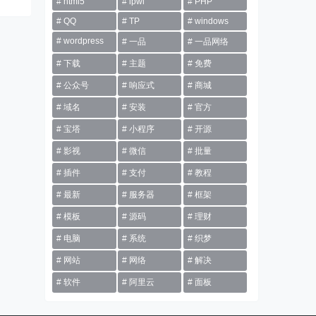
html5
ipwl
PHP
QQ
TP
windows
wordpress
一品
一品网络
下载
主题
免费
公众号
响应式
商城
域名
安装
官方
宝塔
小程序
开源
影视
微信
批量
插件
支付
教程
最新
服务器
框架
模板
源码
理财
电脑
系统
织梦
网站
网络
解决
软件
阿里云
面板