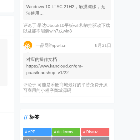
Windows 10 LTSC 21H2，触摸漂移，无
法使用…
评论于
昂达Obook10平板wifi和触控驱动下载
以及能不能装win7或win8
一品网络ipwl.cn
8月31日
对应的操作文档：
https://www.kancloud.cn/qm-
paas/leadshop_v1/22...
评论于
可能是禾匠商城最好的平替免费开源
可商用的小程序商城源码
标签
APP
dedecms
Discuz