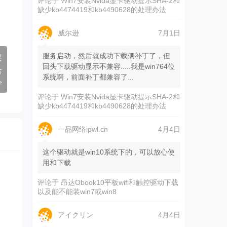
评论于
Win7安装Nvida显卡驱动提示SHA-2和
缺少kb4474419和kb4490628的处理办法
威尔逊
7月1日
服务启动，然后就成功下载俩补丁了，但
架
回头下载驱动显示不兼容.....我是win764位
合
系统啊，前面补丁都兼容了...
>
评论于
Win7安装Nvida显卡驱动提示SHA-2和
缺少kb4474419和kb4490628的处理办法
一品网络ipwl.cn
4月4日
这个驱动就是win10系统下的，可以放心使
用和下载
评论于
昂达Obook10平板wifi和触控驱动下载
以及能不能装win7或win8
アイクリン
4月4日