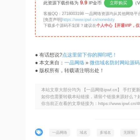
9.9
此资源下载价格为
IP金币
立即购买
（V
客服QQ：2718003198 一品网络资源均从其他网
[免责声明]
https://www.ipwl.cn/noneduty
下载多个源码不划算？建议在
个人中心【开通VIP，仅需
● 有话想说?
点这里留下你的脚印吧！
● 本文来自：
一品网络
»
微信域名防封网站源码
● 版权所有，转载请注明出处！
本站文章大部分均为 【一品网络ipwl.cn】 手
如你也需要转载本站链接，请留个链接来源好么？
你当前正在看的文章链接为：https://www.ipwl.cn/40
一品网络
域名
多域名
无限制