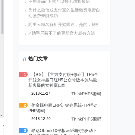
不用带sim卡就可以接电话和短信
为什么微信或支付宝的生活缴费电费自
动缴费未能成功
阿里云域名解析开始限速，是的，解析
i4助手屏蔽不了的更新官方就有方法
热门文章
1
【9.9】【官方支付版+修正】TP5全
开源女神赢口红H5公众号版本源码最
新火爆的女神赢口红
2018-11-27
ThinkPHP5源码
2
仿金蝶电商ERP进销存系统-TP框架
PHP源码
2018-12-20
ThinkPHP5源码
3
昂达Obook10平板wifi和触控驱动下