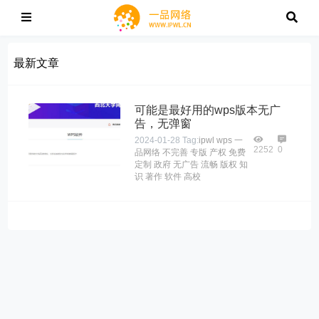
最新文章
可能是最好用的wps版本无广
告，无弹窗
2024-01-28
Tag:
ipwl
wps
一
2252
0
品网络
不完善
专版
产权
免费
定制
政府
无广告
流畅
版权
知
识
著作
软件
高校