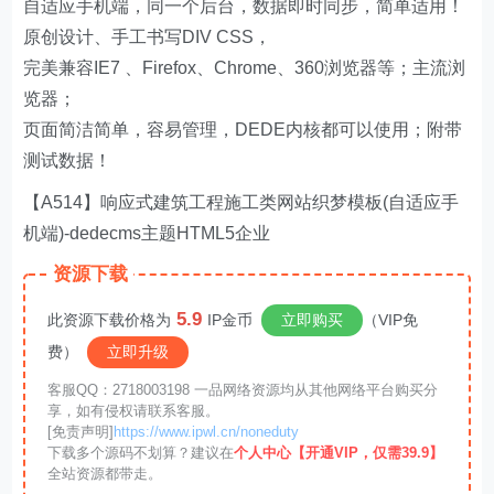
自适应手机端，同一个后台，数据即时同步，简单适用！
原创设计、手工书写DIV CSS，
完美兼容IE7 、Firefox、Chrome、360浏览器等；主流浏
览器；
页面简洁简单，容易管理，DEDE内核都可以使用；附带
测试数据！
【A514】响应式建筑工程施工类网站织梦模板(自适应手
机端)-dedecms主题HTML5企业
资源下载
5.9
此资源下载价格为
IP金币
立即购买
（VIP免
费）
立即升级
客服QQ：2718003198 一品网络资源均从其他网络平台购买分
享，如有侵权请联系客服。
[免责声明]
https://www.ipwl.cn/noneduty
下载多个源码不划算？建议在
个人中心【开通VIP，仅需39.9】
全站资源都带走。