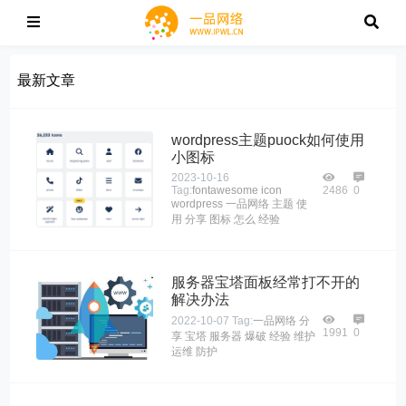
最新文章
wordpress主题puock如何使用
小图标
2023-10-16
Tag:
fontawesome
icon
2486
0
wordpress
一品网络
主题
使
用
分享
图标
怎么
经验
服务器宝塔面板经常打不开的
解决办法
2022-10-07
Tag:
一品网络
分
1991
0
享
宝塔
服务器
爆破
经验
维护
运维
防护