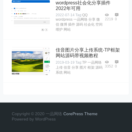
wordpress社会化分享插件
2022年可用
2022-07-14
Tag:
QQ
2219
0
wordpress
一品网络
分享
微
信
微博
插件
源码
社会化
空间
维护
网站
佳音图片分享上传系统-TP框架
网站源码带视频教程
2019-03-19
Tag:
TP
一品网络
3352
0
上传
佳音
分享
图片
框架
源码
系统
网站
Copyright © 2020 一品网络
CorePress Theme
Powered by WordPress