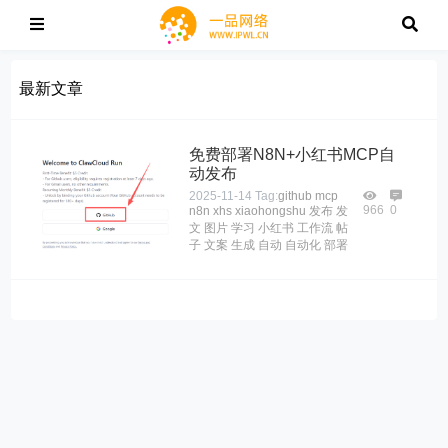
最新文章
免费部署N8N+小红书MCP自
动发布
2025-11-14
Tag:
github
mcp
966
0
n8n
xhs
xiaohongshu
发布
发
文
图片
学习
小红书
工作流
帖
子
文案
生成
自动
自动化
部署