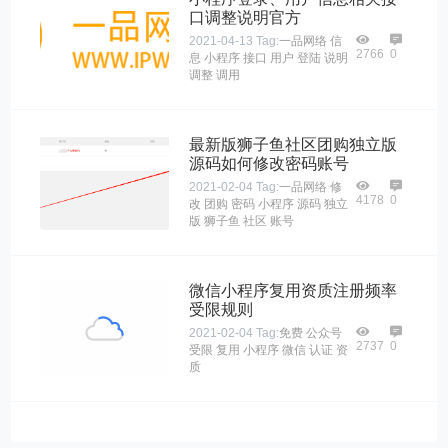
口调整说明官方
2021-04-13
Tag:
一品网络
信
2766
0
息
小程序
接口
用户
登陆
说明
调整
调用
最新版狮子鱼社区团购独立版
源码如何修改密码账号
2021-02-04
Tag:
一品网络
修
4178
0
改
团购
密码
小程序
源码
独立
版
狮子鱼
社区
账号
微信小程序复用资质注册频率
受限规则
2021-02-04
Tag:
免费
公众号
2737
0
受限
复用
小程序
微信
认证
资
质