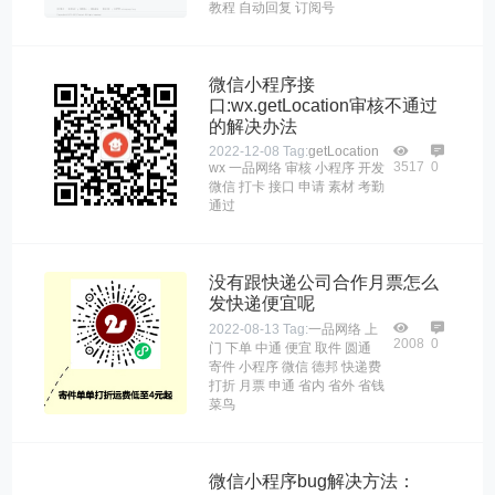
教程
自动回复
订阅号
微信小程序接
口:wx.getLocation审核不通过
的解决办法
2022-12-08
Tag:
getLocation
3517
0
wx
一品网络
审核
小程序
开发
微信
打卡
接口
申请
素材
考勤
通过
没有跟快递公司合作月票怎么
发快递便宜呢
2022-08-13
Tag:
一品网络
上
2008
0
门
下单
中通
便宜
取件
圆通
寄件
小程序
微信
德邦
快递费
打折
月票
申通
省内
省外
省钱
菜鸟
微信小程序bug解决方法：