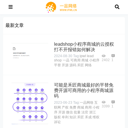
最新文章
leadshop小程序商城的云授权
打不开报错如何解决
2024-08-30
Tag:
ipwl
lead
2402
1
shop
一品
可商用
商城
小程序
平替
开源
源码
禾匠
网络
可能是禾匠商城最好的平替免
费开源可商用的小程序商城源
码
2023-06-23
Tag:
一品网络
互
3399
1
联网
产权
免费
商城
商用
小程
序
开源
微信
批量
法官
浙江
版权
牟利
知识
禾匠
禾成
维权
诉讼