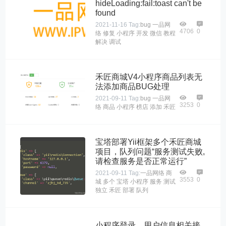
hideLoading:fail:toast can't be
found
2021-11-16
Tag:
bug
一品网
4706
0
络
修复
小程序
开发
微信
教程
解决
调试
禾匠商城V4小程序商品列表无
法添加商品BUG处理
2021-09-11
Tag:
bug
一品网
3253
0
络
商品
小程序
榜店
添加
禾匠
宝塔部署Yii框架多个禾匠商城
项目，队列问题“服务测试失败,
请检查服务是否正常运行”
2021-09-11
Tag:
一品网络
商
3553
0
城
多个
宝塔
小程序
服务
测试
独立
禾匠
部署
队列
小程序登录、用户信息相关接