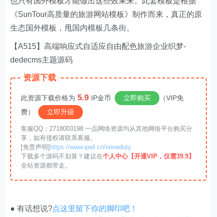
也只有国外模板才能做出这些效果来。此套模板是根据
《SunTour高质量的旅游网站模板》制作而来，真正的原
生态国外模板，甩国内模板几条街。
【A515】高端响应式自适应自由配色旅游企业织梦-
dedecms主题源码
资源下载
5.9
此资源下载价格为
IP金币
立即购买
（VIP免
费）
立即升级
客服QQ：2718003198 一品网络资源均从其他网络平台购买分
享，如有侵权请联系客服。
[免责声明]
https://www.ipwl.cn/noneduty
下载多个源码不划算？建议在
个人中心【开通VIP，仅需39.9】
全站资源都带走。
● 有话想说?
点这里留下你的脚印吧！