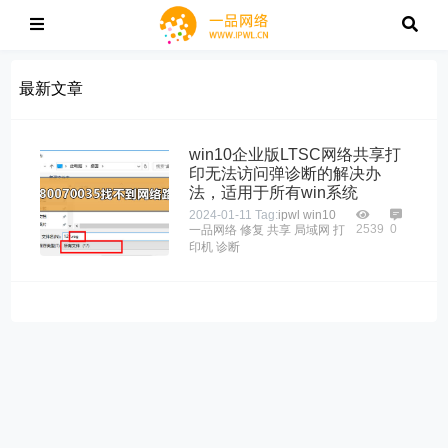
最新文章
win10企业版LTSC网络共享打
印无法访问弹诊断的解决办
法，适用于所有win系统
2024-01-11
Tag:
ipwl
win10
2539
0
一品网络
修复
共享
局域网
打
印机
诊断